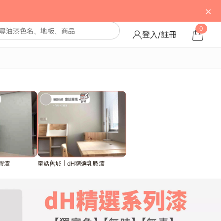
×
0
登入/註冊
膠漆
童話舊城｜dH精選乳膠漆