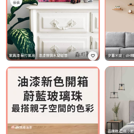
♡
家具漆 蘇打氣泡｜漆漆傢俱水凝磁漆
夕暮米蘭｜dH
品牌款 亞麻小岩