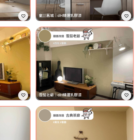
♡
♡
童話舊城｜dH精選乳膠漆
♡
♡
雪茄老爺｜dH精選乳膠漆