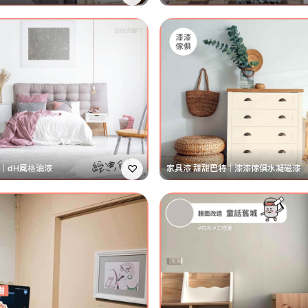
♡
｜dH風格油漆
家具漆 甜甜巴特｜漆漆傢俱水凝磁漆