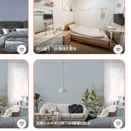
♡
♡
奶油鹽湖｜dH精選乳膠漆
♡
♡
星期日的午茶派對｜dH精選乳膠漆