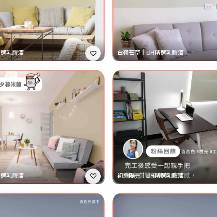
♡
精選乳膠漆
白嶺芒草｜dH精選乳膠漆
♡
精選乳膠漆
初戀陽光｜dH精選乳膠漆