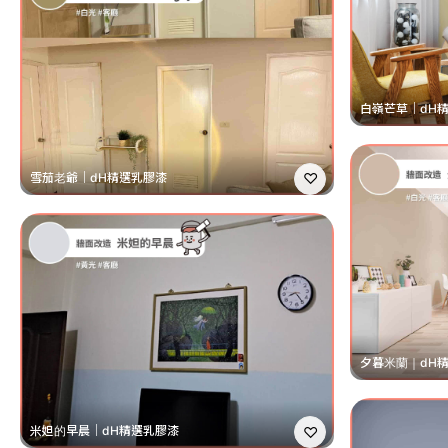
白嶺芒草｜dH
♡
雪茄老爺｜dH精選乳膠漆
夕暮米蘭｜dH
♡
米妲的早晨｜dH精選乳膠漆