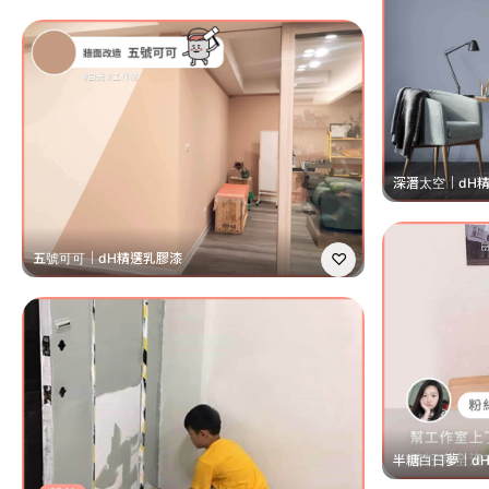
深潛太空｜dH
♡
五號可可｜dH精選乳膠漆
半糖白日夢｜d