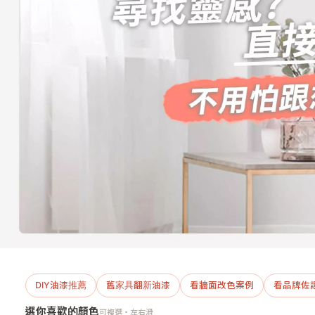
DIY油漆推薦
舊家具翻新油漆
看牆面改色案例
看品牌佐
選你喜歡的顏色
可複選・左右滑