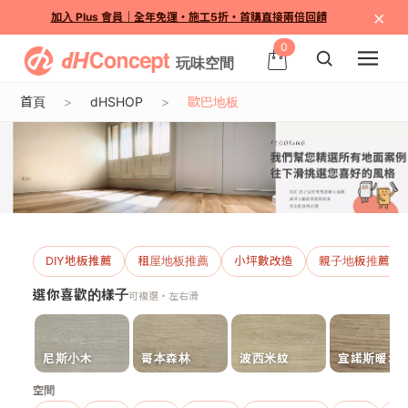
×
加入 Plus 會員｜全年免運・施工5折・首購直接兩倍回饋
0
首頁
dHSHOP
歐巴地板
歐巴地板系列｜台灣首創免
DIY地板推薦
租屋地板推薦
小坪數改造
親子地板推薦
選你喜歡的樣子
可複選・左右滑
尼斯小木
哥本森林
波西米紋
宜諾斯暖木
空間