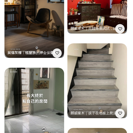
♡
挪威橡木｜先鋪角落試試，結果整間回不了頭
♡
英倫灰橡｜租屋族的押金保衛戰，搬家帶著走
♡
挪威橡木｜孩子在地板上爬滾，媽媽終於能放心