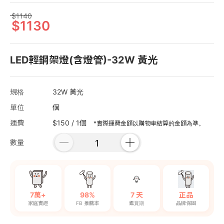
1140
1130
LED輕鋼架燈(含燈管)-32W 黃光
規格
32W 黃光
單位
個
運費
$150 / 1個
*實際運費金額以購物車結算的金額為準。
數量
7萬+
98%
7 天
正品
家庭實證
FB 推薦率
鑑賞期
品牌保固