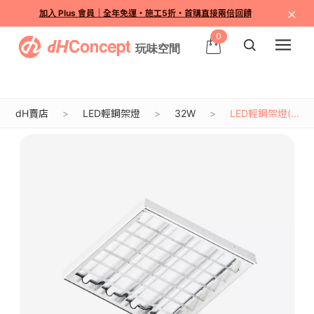
×
加入 Plus 會員｜全年免運・施工5折・首購直接兩倍回饋
0
dH賣店
LED輕鋼架燈
32W
LED輕鋼架燈(...