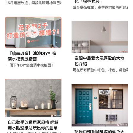
苑「森林套房」
15坪老屋改造，鋪設北歐淺橡歐巴地板取代冷硬磁磚，解決冬季寒
華泰瑞苑在墾丁森林遊樂區內新建五
【牆面改造】油漆DIY打造
空間中最受大眾喜愛的大地
清水模質感牆面
色介紹
一個下午DIY變出清水模牆面！
現在所有顏色中米色、棕色、膚色等
自己動手改造居家風格 輕鬆
用水貼壁紙貼玩出你的創意
記憶中韓系咖啡館的藍色大