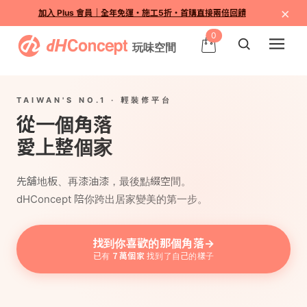
×
加入 Plus 會員｜全年免運・施工5折・首購直接兩倍回饋
0
TAIWAN'S NO.1 · 輕裝修平台
角落
從一個
愛上整個家
先舖地板、再漆油漆，最後點綴空間。
dHConcept 陪你跨出居家變美的第一步。
找到你喜歡的那個角落
→
7 萬個家
已有
找到了自己的樣子