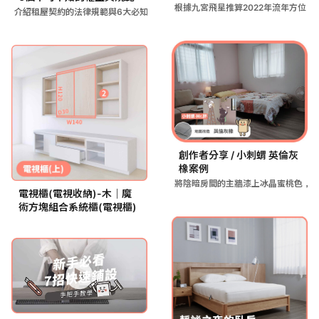
根據九宮飛星推算2022年流年方位
介紹租屋契約的法律規範與6大必知重點，幫助租客與房東根據內政
創作者分享 / 小刺蝟 英倫灰
橡案例
將陰暗房間的主牆漆上冰晶蜜桃色，
電視櫃(電視收納)-木｜魔
術方塊組合系統櫃(電視櫃)