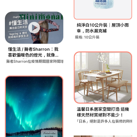
純淨白10公升裝｜屋頂小雨
傘，防水漏克補
規格: 10公升裝
懂生活 / 舞者Sharron：我
喜歡偏暖色的燈光，就像在
月光下跳舞
舞者Sharron在疫情期間居家時間增加，透過調整家中燈光為
溫馨日系居家空間打造 這幾
樣天然材質絕對不能少！
「日系」絕對是許多人在裝修的時候