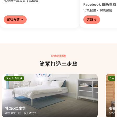
品牌曝光與專題採訪精選
Facebook 粉絲專頁
17萬按讚 • 16萬追蹤
前往報導 →
造訪 →
從角落開始
簡單打造三步驟
Step 1 · 先地板
Step 
地面改造案例
牆面
那個週末，她一個人鋪完了
$65