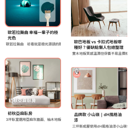
歐若拉舞曲 幸福一輩子的極
光色
歐巴地板 vs 卡扣式地板哪
歐若拉舞曲 初看就是極光源頭的那片天的深綠，卻在光源照射下，
種好？優缺點懶人包總整理
實木地板質感溫潤但保養不易且價格高
初秋亞麻臥房
品牌款 小山嶺｜dH風格油
3坪臥室選用亞麻灰牆面、柚木地板和層疊床墊，透過淺灰色油漆搭
漆
三坪新成屋使用dH風格油漆小山嶺色