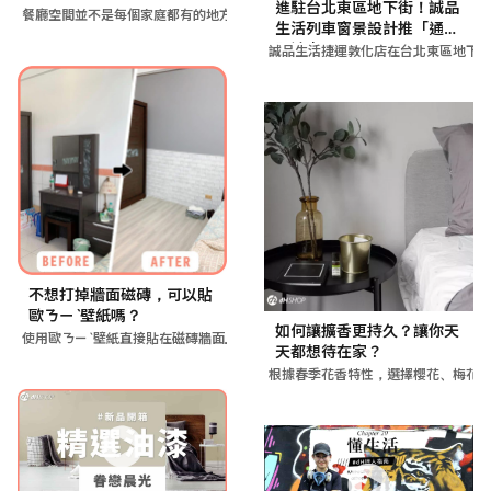
進駐台北東區地下街！誠品
餐廳空間並不是每個家庭都有的地方，但往往餐廳空間是大家最不精
生活列車窗景設計推「通勤
閱讀書單」
誠品生活捷運敦化店在台北東區地下
不想打掉牆面磁磚，可以貼
歐ㄋㄧˋ壁紙嗎？
如何讓擴香更持久？讓你天
使用歐ㄋㄧˋ壁紙直接貼在磁磚牆面上，不需打掉磁磚，靠專利水溶
天都想待在家？
根據春季花香特性，選擇櫻花、梅花