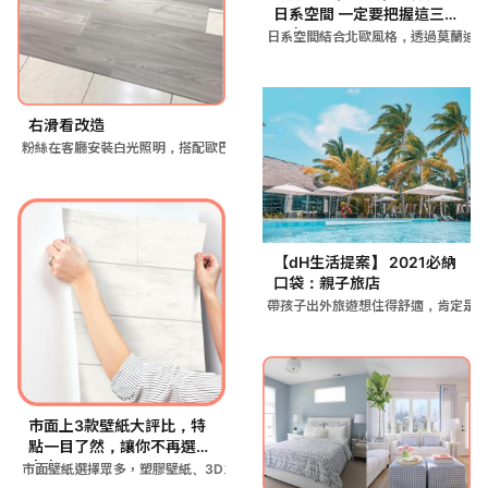
日系空間 一定要把握這三大
元素！
日系空間結合北歐風格，透過莫蘭迪
右滑看改造
粉絲在客廳安裝白光照明，搭配歐巴地板的哥本森林花色，透過地面
【dH生活提案】 2021必納
口袋：親子旅店
帶孩子出外旅遊想住得舒適，肯定是
市面上3款壁紙大評比，特
點一目了然，讓你不再選不
出來！
市面壁紙選擇眾多，塑膠壁紙、3D立體壁貼與水貼式壁紙各有優缺