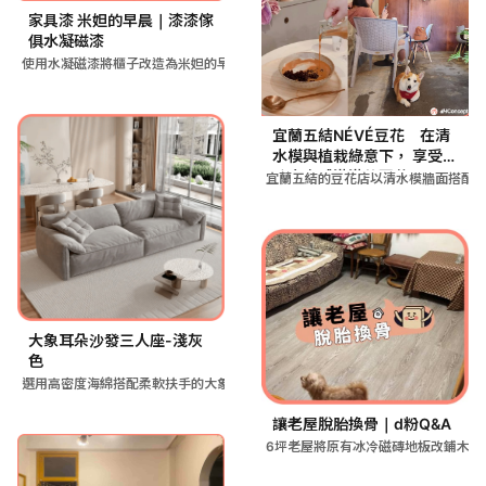
家具漆 米妲的早晨｜漆漆傢
俱水凝磁漆
使用水凝磁漆將櫃子改造為米妲的早晨色調，在白光環境下呈現溫和
宜蘭五結NÉVÉ豆花 在清
水模與植栽綠意下， 享受一
碗文青感滿滿的豆花！
宜蘭五結的豆花店以清水模牆面搭配
大象耳朵沙發三人座-淺灰
色
選用高密度海綿搭配柔軟扶手的大象耳朵三人座沙發，淺灰色設計適
讓老屋脫胎換骨｜d粉Q&A
6坪老屋將原有冰冷磁磚地板改鋪木質