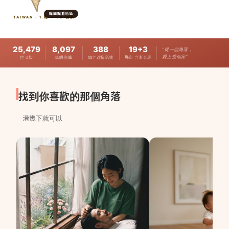
看看大家怎麼刷
→
點圓點看地區
TAIWAN · 1 點 ≈ 50 個家
25,479
8,097
388
19+3
"從一個角落，
愛上整個家"
位 d粉
回購家庭
個全改造的家
縣市 含澎金馬
找到你喜歡的那個角落
滑幾下就可以