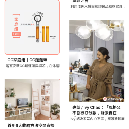
寧靜之居
利用淺色木質與無印良品風格家具，將 
CC家庭組｜CC蓮蓬頭
浴室安裝CC蓮蓬頭與濾芯，在沐浴時過濾水質並釋放維他命C，提
專訪 / Ivy Chao：「風格又
不會被打分數，舒服自在最
重要 !」
Ivy 認為家是內心宇宙，應該放鬆展
善用6大收納方法空間直接