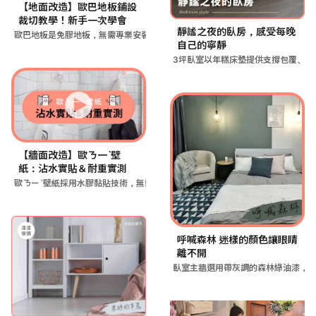
【地面改造】歐巴地板鋪設
裁切教學！新手一次學會
靜謐之夜的臥房，感受每晚
歐巴地板是免膠地板，無需專業安裝可自行鋪設，只需打掃、測量、
自己的寧靜
3坪臥室以年糕床墊提供支撐包覆、淺
【牆面改造】歐ㄋ一ˋ壁
紙：沾水實貼＆耐重實測
歐ㄋㄧˋ壁紙採用水膠黏貼技術，無需傳統黏劑即可貼牆面，形成平
呼喊森林 迷樣的顏色讓眼睛
離不開
臥室主牆選用帶灰調的森林綠油漆，