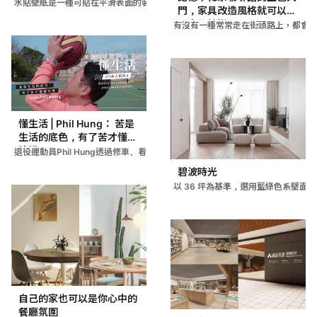
水貼壁紙是一種可貼在平滑表面的裝飾材料，具有易貼易撕不留痕跡
門，家具改造風格就可以有
巨大的轉變
有沒有一種常常走在街頭路上，都會
懂生活 | Phil Hung： 苦是
生活的底色，有了苦才懂得
珍惜
退役運動員Phil Hung透過修車、看書、收藏機械錶等興趣
碧波時光
以 36 坪為基準，選用藍綠色系壁面
自己的家也可以是你心中的
餐廳氛圍