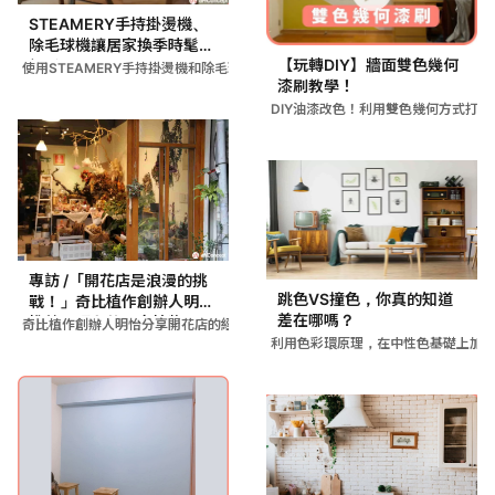
STEAMERY手持掛燙機、
除毛球機讓居家換季時髦又
【玩轉DIY】牆面雙色幾何
輕鬆！
使用STEAMERY手持掛燙機和除毛球機清潔衣物，透過去毛球
漆刷教學！
DIY油漆改色！利用雙色幾何方式打
專訪 /「開花店是浪漫的挑
跳色VS撞色，你真的知道
戰！」奇比植作創辦人明怡
差在哪嗎？
推薦易照顧的居家植物
奇比植作創辦人明怡分享開花店的經營歷程，從創意市集擺攤販售植
利用色彩環原理，在中性色基礎上加