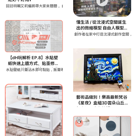
回訪特輯艾莉編將帶大家來聽聽， 自己DIY使用2-4年
懂生活 / 從沈浸式空間誕生
出的微縮模型 自由人模型工
作室
創作者在家中打造沈浸式創作空間，
【dH玩解析 EP.8】水貼壁
紙快速上牆方式、貼歪修補
方法、乾淨卸除技巧一次告
水貼壁紙只需沾水即可黏貼，無需專業工具，可快速應用於牆面、家
訴你🤩
藝術品級別！樂高最新梵谷
《星夜》盒組3D雲朵山丘
超高還原畫作筆觸