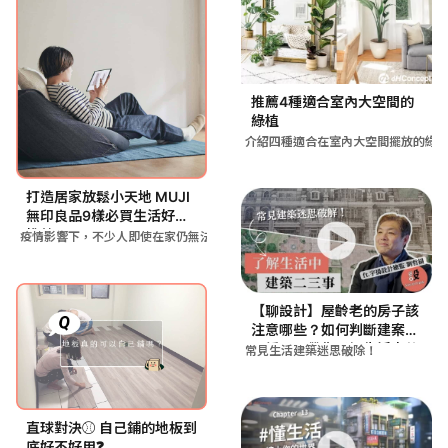
推薦4種適合室內大空間的
綠植
介紹四種適合在室內大空間擺放的綠
打造居家放鬆小天地 MUJI
無印良品9樣必買生活好物
推薦
疫情影響下，不少人即使在家仍無法自在放鬆，MUJI無印良品提
【聊設計】屋齡老的房子該
注意哪些？如何判斷建案安
全穩固？帶你了解生活中的
常見生活建築迷思破除！
建築二三事
直球對決⚾ 自己鋪的地板到
底好不好用❓