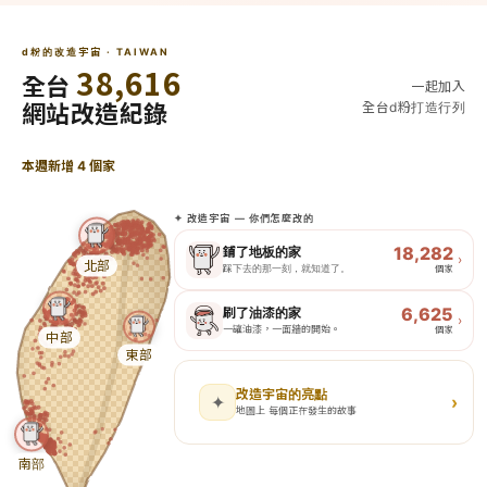
d粉的改造宇宙 · TAIWAN
38,616
全台
一起加入
全台d粉打造行列
網站改造紀錄
本週新增 4 個家
✦ 改造宇宙 — 你們怎麼改的
18,282
鋪了地板的家
›
北部
踩下去的那一刻，就知道了。
個家
18,282 個家的故事
6,625
刷了油漆的家
›
地板鋪好的那天，
一罐油漆，一面牆的開始。
個家
中部
她踩上去，發現家可以這樣安靜。
東部
每一個選擇，都是一個「終於」。
6,625 個家的故事
有人選了一個很深的顏色，
改造宇宙的亮點
✦
›
刷上去以後，才發現
地圖上 每個正在發生的故事
看看大家怎麼鋪
→
那才是她一直想要的家的樣子。
南部