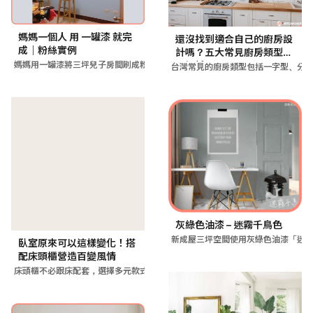
媽媽一個人 用 一罐漆 就完
還沒找到適合自己的廚房設
成｜粉絲實例
計嗎？五大常見廚房類型全
媽媽用一罐漆將三坪兒子房間刷成粉藍色，漆到樑柱製造空間延伸感
面解析
台灣常見的廚房類型包括一字型、分
灰綠色油漆 – 迷霧千鳥色
新成屋三坪空間使用灰綠色油漆「迷
臥室原來可以這樣變化！搭
配床頭櫃營造百變風情
床頭櫃不必跟床配套，選擇多元款式或挑選其他居家好物替代，能輕