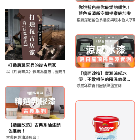
你說藍色是你最愛的顏色！
藍色系清新空間提案底加啦
客廳搭配藍色系牆面與暖木色人字型
打造后翼棄兵的復古居家
以《后翼棄兵》影集為靈感，運用不同彩度的綠色（薄荷綠、灰綠）
【牆面改造】實測涼感冰
漆，不敢相信的降溫效果！
解決夏日屋項曝曬問題
涼感冰漆夏日屋頂降溫實測
【牆面改造】古典系油漆顏
色推薦！
古典色調油漆集合！