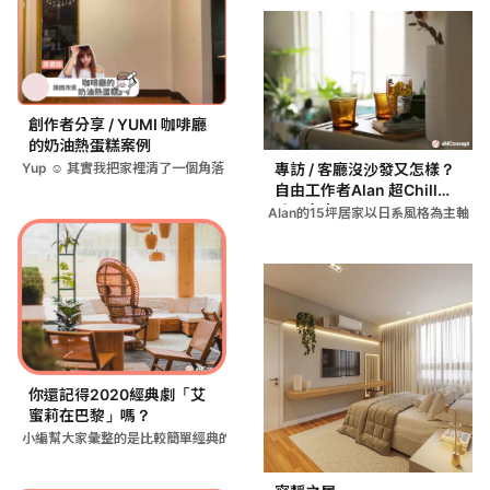
創作者分享 / YUMI 咖啡廳
的奶油熱蛋糕案例
Yup ☺️ 其實我把家裡清了一個角落，打算來打造一個小小的
專訪 / 客廳沒沙發又怎樣？
自由工作者Alan 超Chill日
系居家空間
Alan的15坪居家以日系風格為主軸
你還記得2020經典劇「艾
蜜莉在巴黎」嗎？
小編幫大家彙整的是比較簡單經典的法式優雅風格，風格其實沒有一