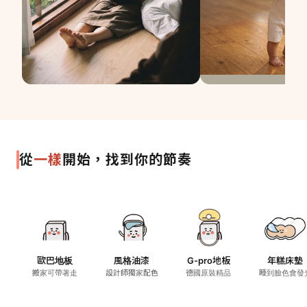
FOR FAMILY
FOR NEWLYWEDS
有孩子的家
兩個人的
也可以很美
第一個家
我想看看 →
我想看看 →
一樣
從
開始，找到你的節奏
歐巴地板
風格油漆
G-pro地板
年糕床墊
搬家可帶著走
設計師獨家配色
德國原裝精品
睡到臉色會發