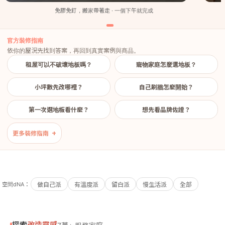
免膠免釘，搬家帶著走 · 一個下午就完成
官方裝修指南
依你的屋況先找到答案，再回到真實案例與商品。
租屋可以不破壞地板嗎？
寵物家庭怎麼選地板？
小坪數先改哪裡？
自己刷牆怎麼開始？
第一次選地板看什麼？
想先看品牌佐證？
更多裝修指南
空間dNA：
做自己派
有溫度派
留白派
慢生活派
全部
改造靈感
探索