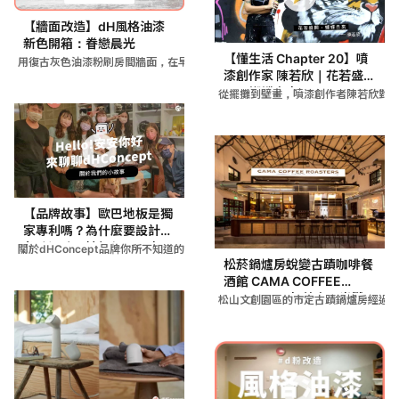
【牆面改造】dH風格油漆
新色開箱：眷戀晨光
【懂生活 Chapter 20】噴
用復古灰色油漆粉刷房間牆面，在早晨陽光灑入時營造寧靜氛圍，讓
漆創作家 陳若欣｜花若盛
開，蝴蝶自來
從擺攤到壁畫，噴漆創作者陳若欣對
【品牌故事】歐巴地板是獨
家專利嗎？為什麼要設計花
色確認孔？地板保固原來跟
關於dHConcept品牌你所不知道的事！
施工師傅有關係？！
松菸鍋爐房蛻變古蹟咖啡餐
酒館 CAMA COFFEE
ROASTERS超美夜間光雕
松山文創園區的市定古蹟鍋爐房經過 3
秀打造台北最潮咖啡聚所