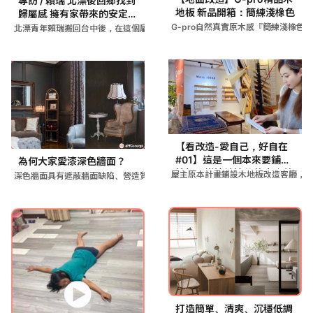
專訪 / 賴瑞 北漂後回鄉找到
地板 新品開箱：簡練淺橡色
歸屬感 擁有家帶來的安定力
量
G-pro自然真實原木感『簡練淺橡色』
北漂青年賴瑞搬回台中後，在這個屬於自己可以放鬆的家中找到內心
【看改造-愛自己，好自在
#01】這是一個本來要鋪木
為何大家愛漆深色牆面？
地板，變漆油漆的故事｜美
屋主原本計畫鋪設木地板改造客廳，但考
深色牆面具有遮蔽牆面缺陷、營造質感空間的優點，可透過油漆選擇
花的家
打造簡單、清爽、沉穩低調