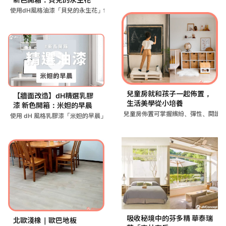
使用dH風格油漆「貝兒的永生花」色號，在牆面塗刷米灰色乾燥玫
兒童房就和孩子一起佈置，
【牆面改造】dH精選乳膠
生活美學從小培養
漆 新色開箱：米妲的早晨
兒童房佈置可掌握繽紛、彈性、閱讀
使用 dH 風格乳膠漆「米妲的早晨」灰調淺藍色，粉刷臥室牆面
吸收秘境中的芬多精 華泰瑞
北歐淺橡｜歐巴地板