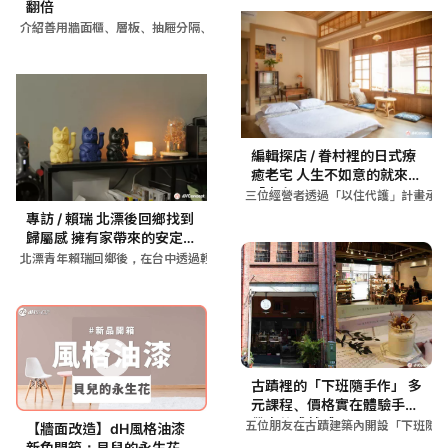
翻倍
介紹善用牆面櫃、層板、抽屜分隔、收納盒等6大收納方法，透過充
編輯探店 / 眷村裡的日式療
癒老宅 人生不如意的就來
「窩囊」吧！
三位經營者透過「以住代護」計畫承
專訪 / 賴瑞 北漂後回鄉找到
歸屬感 擁有家帶來的安定力
量
北漂青年賴瑞回鄉後，在台中透過輕裝修將水泥地板改為木質地板，
古蹟裡的「下班隨手作」 多
元課程、價格實在體驗手作
帶來的成就感！
五位朋友在古蹟建築內開設「下班隨
【牆面改造】dH風格油漆
新色開箱：貝兒的永生花