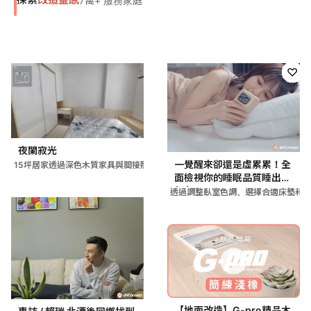
7萬+ 服務家庭
♡
♡
♡
♡
♡
♡
♡
♡
♡
♡
♡
♡
♡
♡
♡
♡
♡
♡
♡
♡
♡
♡
♡
♡
♡
♡
♡
♡
♡
♡
♡
♡
♡
♡
♡
♡
♡
♡
♡
♡
♡
♡
♡
♡
♡
♡
♡
♡
♡
♡
♡
♡
♡
♡
♡
♡
♡
♡
♡
♡
♡
♡
♡
♡
♡
♡
♡
♡
♡
♡
♡
♡
♡
♡
♡
♡
♡
♡
♡
♡
♡
♡
夜闌寂光
一覺醒來卻還是虛累累！全
15坪居家透過深色木質家具與間接照明營造夜間氛圍，搭配灰色調
面檢視你的睡眠品質睡出好
氣色
透過調整臥室色調、選擇合適床墊和
【地面改造】G-pro精品木