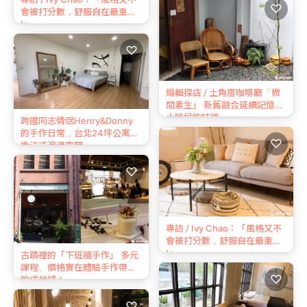
♡
會被打分數，舒服自在最重要
!」
♡
編輯探店 / 土角厝咖啡廳「微
間素生」 新舊融合延續記憶中
小時候的味道
跨國同志情侶Henry&Donny
的手作日常，台北24坪公寓打
♡
造法式浪漫空間
♡
專訪 / Ivy Chao：「風格又不
會被打分數，舒服自在最重要
!」
古蹟裡的「下班隨手作」 多元
課程、價格實在體驗手作帶來
♡
的成就感！
♡