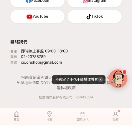
Facebook
Instagram
YouTube
TikTok
聯絡我們
即時線上客服 09:00–18:00
客服
02-23785789
專線
cs.dhshop@gmail.com
業務
粉絲實鋪案例
·
展示店預約
·
DIY地板指南
·
租屋地板指南
·
不確定？小花小編幫你看看
✕
免膠地板指南
·
DIY油漆指南
·
輕裝修指南
·
品牌佐證
·
媒體報導
·
隱私權政策
運嘉國際股份有限公司 · 25049634
Copyright © 2016-2026 dPlus Co. Ltd. Powered by dHSHOP All Rights
首頁
地圖
空間dNA
我的
Reserved.