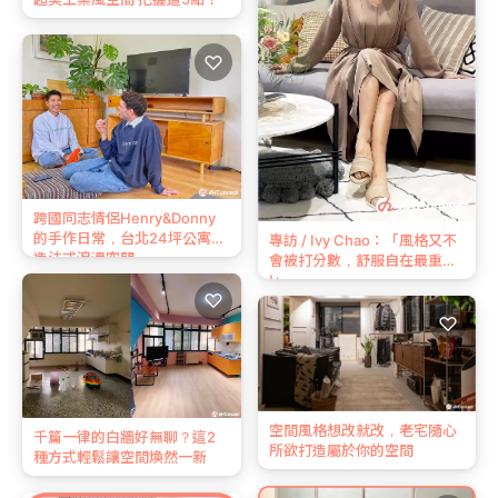
♡
跨國同志情侶Henry&Donny
的手作日常，台北24坪公寓打
專訪 / Ivy Chao：「風格又不
造法式浪漫空間
會被打分數，舒服自在最重要
!」
♡
♡
空間風格想改就改，老宅隨心
千篇一律的白牆好無聊？這2
所欲打造屬於你的空間
種方式輕鬆讓空間煥然一新