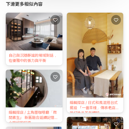
下滑更多相似內容
♡
♡
自己與沉穩靜謐的場域對話，
在優雅中的張力與平衡
♡
編輯探店 / 日式和風混搭台式
擺設 「一番茶棧」傳承老店精
編輯探店 / 土角厝咖啡廳「微
神打造品茶新體驗
間素生」 新舊融合延續記憶中
小時候的味道
♡