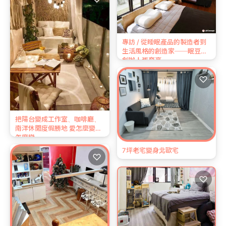
專訪 / 從睡眠產品的製造者到
生活風格的創造家──眠豆腐
創辦人張育豪
♡
把陽台變成工作室、咖啡廳、
南洋休閒度假勝地 愛怎麼變就
怎麼變
7坪老宅變身北歐宅
♡
♡