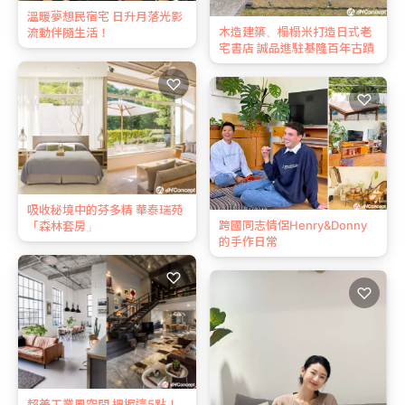
溫暖夢想民宿宅 日升月落光影
木造建築、榻榻米打造日式老
流動伴隨生活！
宅書店 誠品進駐基隆百年古蹟
♡
♡
吸收秘境中的芬多精 華泰瑞苑
跨國同志情侶Henry&Donny
「森林套房」
的手作日常
♡
♡
超美工業風空間 把握這5點！