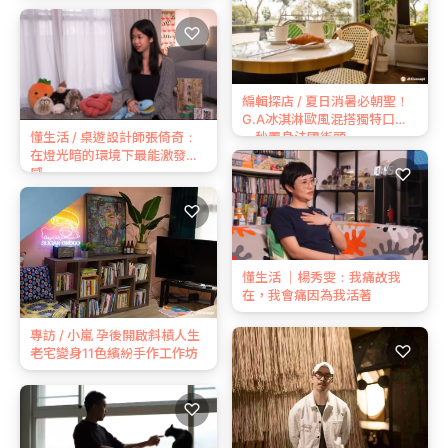
♡
編輯探店 / 夏日消暑必朝聖！
G.A冰淇淋歐風混搭獨特口感
一秒置身法國街頭
懂生活 / 桌遊設計師張倚奇：
在燈光暗的環境下最能激發靈
♡
感
♡
懂生活 ｜楊秀雯：我痛故我
在，我會痛因為我活著
專訪 / 小嵐 孕後開啟斜槓人生
♡
老宅變身11色繽紛手作工作坊
♡