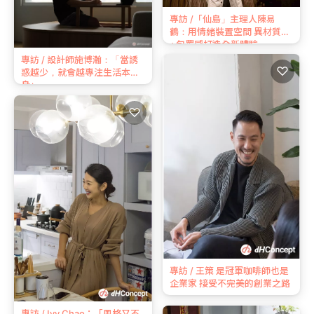
專訪 /「仙島」主理人陳易
鶴：用情緒裝置空間 異材質
+包覆感打造全新體驗
專訪 / 設計師施博瀚：「當誘
♡
惑越少，就會越專注生活本
身」
♡
專訪 / 王策 是冠軍咖啡師也是
企業家 接受不完美的創業之路
專訪 / Ivy Chao：「風格又不