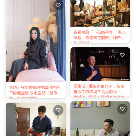
♡
古蹟裡的「下班隨手作」 多元
課程、價格實在體驗手作帶來
的成就感！
♡
懂生活 / 攝影師張介宇：在務
專訪 / 丹妮婊姐藏在犀利言語
農做⼯的環境下長⼤的我，其
下的老靈魂 改造空間「就像經
實對於『創作』這件事很陌⽣
營一段幸福婚姻」
♡
♡