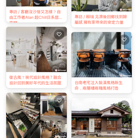
專訪 / 客廳沒沙發又怎樣？自
專訪 / 賴瑞 北漂後回鄉找到歸
由工作者Alan 超Chill日系居家
屬感 擁有家帶來的安定力量
空間
♡
♡
復古風？現代設計風格？融合
台南老宅注入裝潢風格新生
設計回到美好年代的生活氛圍
命，兩層樓兩種風格打造
♡
♡