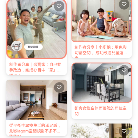
♡
♡
創作者分享｜小廚娘：用色彩
切割空間， 成功改造兒童遊戲
室
創作者分享｜米寶家：自己動
♡
手改造，完成心目中「家」的
樣子！
♡
都會女性自信而優雅的居住空
間
從平衡中尋找生活的滿足感，
♡
北歐lagom空間規劃不多不少
剛剛好