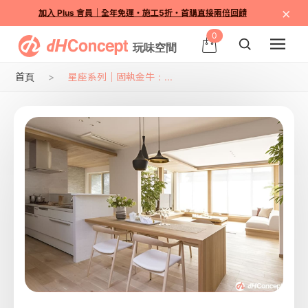
×
加入 Plus 會員｜全年免運・施工5折・首購直接兩倍回饋
0
首頁
星座系列｜固執金牛：...