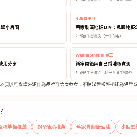
小象愛出門
坪老舊小房間
居家裝潢地板 DIY：免膠地板
外部創作者實測（合作內容）
WannaSinging 老王
板使用分享
新家開箱與自己鋪地板實測
外部創作者實測（跨平台合作揭露）
本頁以可查證來源作為品牌可信度參考，不將媒體報導描述為保證
？
免膠地板推薦
DIY油漆推薦
舊家具翻新油漆
水貼壁