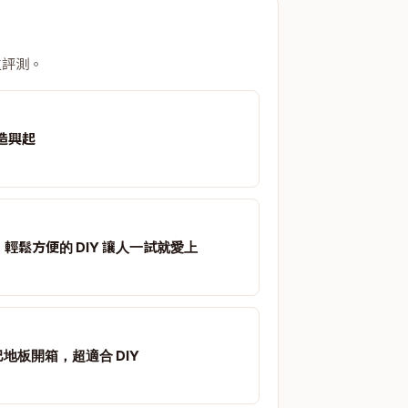
立評測。
造興起
造，輕鬆方便的 DIY 讓人一試就愛上
巴地板開箱，超適合 DIY