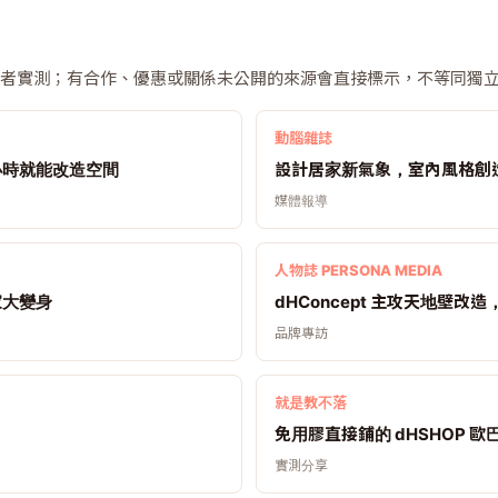
者實測；有合作、優惠或關係未公開的來源會直接標示，不等同獨
動腦雜誌
小時就能改造空間
設計居家新氣象，室內風格創
媒體報導
人物誌 PERSONA MEDIA
家大變身
dHConcept 主攻天地壁改
品牌專訪
就是教不落
免用膠直接鋪的 dHSHOP 歐
實測分享