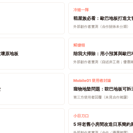
冷娃一隊
租屋族必看：歐巴地板打造文
外部創作者實測（合作關係未分類）
解婕翎
破壞原地板
陪我大掃除：用小預算與歐巴
外部創作者實測（自述非工商；優惠
Mobile01 使用者討論
愛
寵物地墊問題：歐巴地板可拆
第三方使用者回覆（未見合作揭露）
小日刀口
5 坪老舊小房間改造日系簡約
外部創作者實測（合作／優惠揭露）