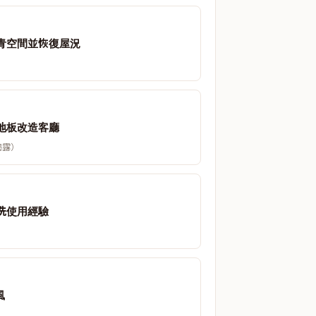
青空間並恢復屋況
地板改造客廳
揭露）
洗使用經驗
風