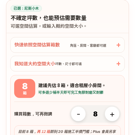
已選：
尼斯小木
不確定坪數，也能預估需要數量
可選空間估算，或輸入概約空間大小。
快速依照空間估算箱數
角落、房間、客廳都可選
我知道大約空間大小
坪數、尺寸都可填
8
建議先估 8 箱，適合租屋小房間。
可多退少補
半天即可完工
免膠耐磨又耐髒
箱
-
+
購買箱數，可再微調
再 12 箱
目前 8 箱，
即到 20 箱施工半價門檻；Plus 會員另享