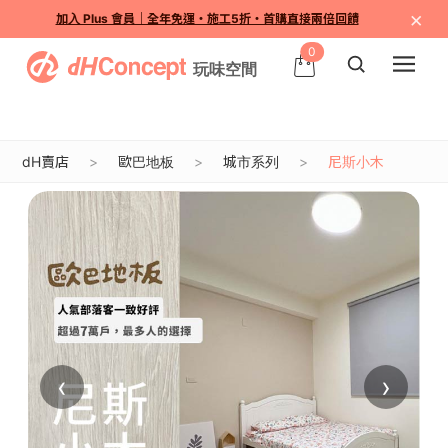
×
加入 Plus 會員｜全年免運・施工5折・首購直接兩倍回饋
0
dH賣店
歐巴地板
城市系列
尼斯小木
‹
›