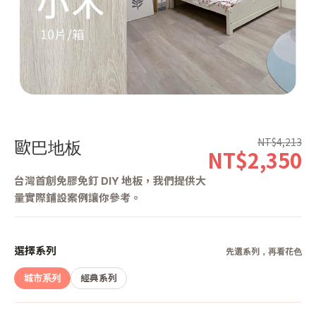
第 1 張，共 8 張
NT$4,213
歐巴地板
NT$2,350
台灣首創免膠免釘 DIY 地板，我們提供大
量實際鋪設案例讓你參考。
選擇系列
先選系列，再看花色
城市系列
經典系列