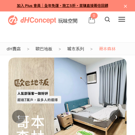
×
加入 Plus 會員｜全年免運・施工5折・首購直接兩倍回饋
0
dH賣店
歐巴地板
城市系列
哥本森林
‹
›