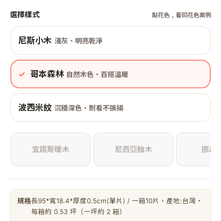
選擇樣式
點花色，看同花色案例
尼斯小木
淺灰、明亮乾淨
哥本森林
自然木色、百搭溫暖
波西米紋
沉穩深色、耐看不張揚
宜諾斯暖木
尼西亞柚木
挪威
規格
長95*寬18.4*厚度0.5cm(單片) / 一箱10片，產地:台灣・
每箱約 0.53 坪（一坪約 2 箱）