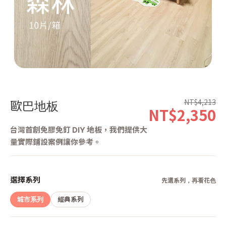
第 1 張，共 7 張
NT$4,213
歐巴地板
NT$2,350
台灣首創免膠免釘 DIY 地板，我們提供大
量實際鋪設案例讓你參考。
選擇系列
先選系列，再看花色
城市系列
經典系列