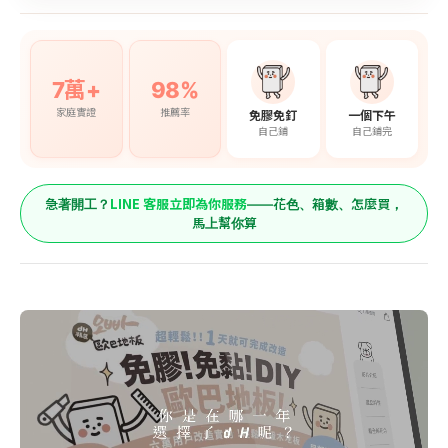
7萬+
98%
家庭實證
推薦率
免膠免釘
一個下午
自己鋪
自己鋪完
LINE 客服立即為你服務
急著開工？
——花色、箱數、怎麼買，
馬上幫你算