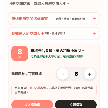
可選空間估算，或輸入概約空間大小。
快速依照空間估算箱數
角落、房間、客廳都可選
我知道大約空間大小
坪數、尺寸都可填
8
建議先估 8 箱，適合租屋小房間。
可多退少補
半天即可完工
免膠耐磨又耐髒
箱
-
+
購買箱數，可再微調
再 12 箱
目前 8 箱，
即到 20 箱施工半價門檻；Plus 會員另享
全年免運。
加入購物車
立即購買