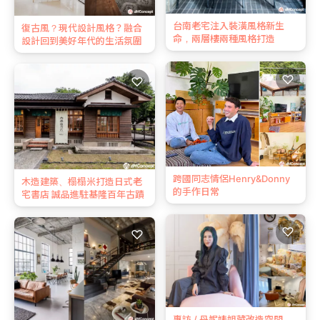
台南老宅注入裝潢風格新生
復古風？現代設計風格？融合
命，兩層樓兩種風格打造
設計回到美好年代的生活氛圍
♡
♡
跨國同志情侶Henry&Donny
木造建築、榻榻米打造日式老
的手作日常
宅書店 誠品進駐基隆百年古蹟
♡
♡
專訪 / 丹妮婊姐藏改造空間