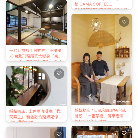
館 CAMA COFFEE
♡
ROASTERS超美夜間光雕秀打
造台北最潮咖啡聚所
♡
一秒到京都！日式老宅＋榻榻
米 台北刑務所官舍變身「京町
山本屋」烤飯糰茶泡飯、招財
貓甜點必吃！
♡
編輯探店 / 日式和風混搭台式
編輯探店 / 土角厝咖啡廳「微
擺設 「一番茶棧」傳承老店精
間素生」 新舊融合延續記憶中
神打造品茶新體驗
小時候的味道
♡
♡