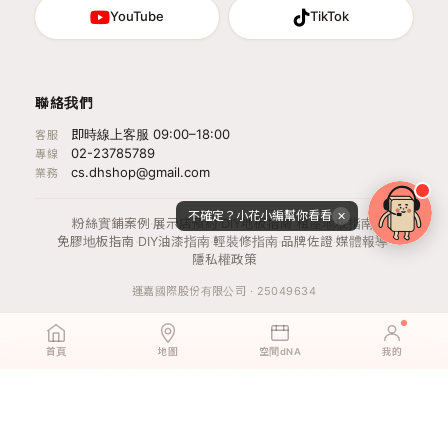
YouTube
TikTok
聯絡我們
即時線上客服 09:00–18:00
客服
02-23785789
專線
cs.dhshop@gmail.com
業務
不確定？小花小編幫你看看
✕
粉絲實鋪案例
·
展示店預約
·
DIY地板指南
·
租屋地板指南
·
免膠地板指南
·
DIY油漆指南
·
輕裝修指南
·
品牌佐證
·
媒體報導
·
隱私權政策
運嘉國際股份有限公司 · 25049634
首頁
地圖
空間dNA
我的
Copyright © 2016-2026 dPlus Co. Ltd. Powered by dHSHOP All Rights
Reserved.