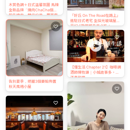
木質色調＋日式溫馨氛圍 馬辣
全新品牌「燒肉ChaCha個人
和牛燒肉」雙倍份量、豐富套
「好丘 On The Road在路上」
餐CP值超高！
進駐日式老宅 全採光玻璃屋超
夢幻 6款厚將貝果必吃！
♡
♡
【懂生活 Chapter 21】咖啡調
酒師陳牧謙｜小城故事多，充
滿喜和樂
告別夏季，把握3個要點佈置
秋天風格小屋
♡
♡