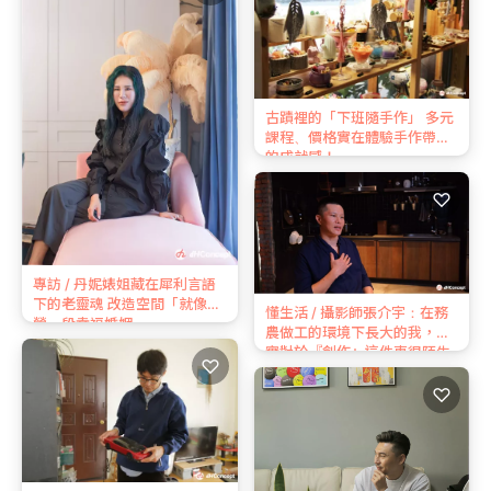
古蹟裡的「下班隨手作」 多元
課程、價格實在體驗手作帶來
的成就感！
♡
專訪 / 丹妮婊姐藏在犀利言語
下的老靈魂 改造空間「就像經
懂生活 / 攝影師張介宇：在務
營一段幸福婚姻」
農做⼯的環境下長⼤的我，其
實對於『創作』這件事很陌⽣
♡
♡