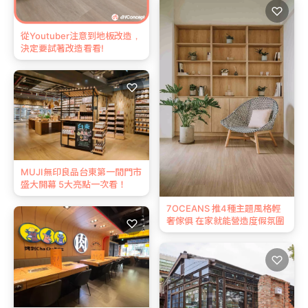
♡
從Youtuber注意到地板改造，
決定要試著改造看看!
♡
MUJI無印良品台東第一間門市
盛大開幕 5大亮點一次看！
7OCEANS 推4種主題風格輕
奢傢俱 在家就能營造度假氛圍
♡
♡