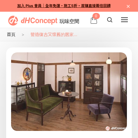
×
加入 Plus 會員｜全年免運・施工5折・首購直接兩倍回饋
0
首頁
營造復古又懷舊的居家...