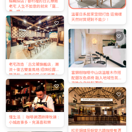
編輯探店 / 眷村裡的日式療癒
老宅 人生不如意的就來「窩
囊」吧！
溫馨日系居家空間打造 這幾樣
天然材質絕對不能少！
♡
♡
老宅改造「古北饕旗艦店」潮
流＋復古雙重風格 招牌松露小
富錦樹咖啡中山店溫暖木作搭
籠湯包、創意中菜必吃推薦！
配銀灰色桌椅 融入地域性氛圍
夜晚化身時髦酒吧!
♡
♡
懂生活 ｜ 咖啡調酒師陳牧謙：
小城故事多，充滿喜和樂
松菸鍋爐房蛻變古蹟咖啡餐酒