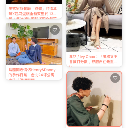
美式家庭餐廳「双聖」打造草
莓X起司蛋糕全新双聖代 13款
超人氣冰淇淋回歸搭配全新菜
單必吃！
♡
專訪 / Ivy Chao：「風格又不
會被打分數，舒服自在最重要
!」
跨國同志情侶Henry&Donny
的手作日常，台北24坪公寓打
♡
造法式浪漫空間