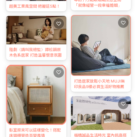
「就像經營一段幸福婚姻」
超美工業風空間 把握這5點！
♡
♡
陸劇《請叫我總監》譚松韻原
木色系居家 打造溫馨愜意氛圍
♡
打造居家放鬆小天地 MUJI無
印良品9樣必買生活好物推薦
♡
臥室原來可以這樣變化！搭配
板橋誠品生活時光 室內挑高搭
床頭櫃營造百變風情