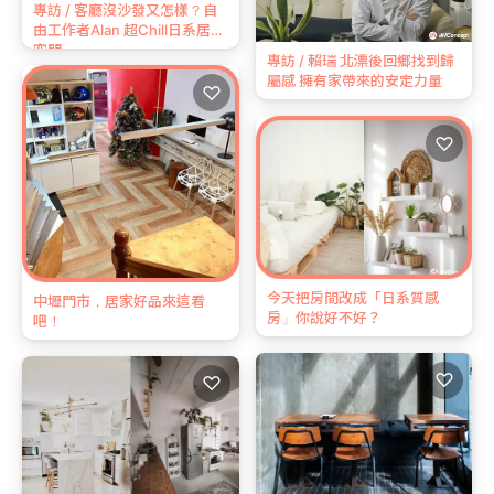
專訪 / 客廳沒沙發又怎樣？自
由工作者Alan 超Chill日系居家
空間
專訪 / 賴瑞 北漂後回鄉找到歸
屬感 擁有家帶來的安定力量
♡
♡
今天把房間改成「日系質感
中壢門市，居家好品來這看
房」你說好不好？
吧！
♡
♡