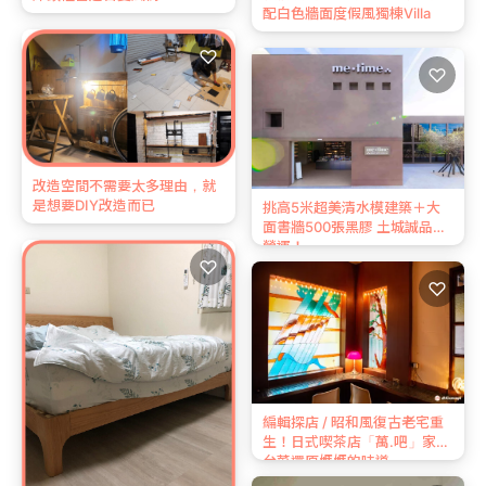
配白色牆面度假風獨棟Villa
♡
♡
改造空間不需要太多理由，就
是想要DIY改造而已
挑高5米超美清水模建築＋大
面書牆500張黑膠 土城誠品試
營運！
♡
♡
編輯探店 / 昭和風復古老宅重
生！日式喫茶店「萬.吧」家常
台菜還原媽媽的味道