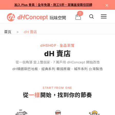
×
加入 Plus 會員｜全年免運・施工5折・首購直接兩倍回饋
0
首頁
dH 賣店
dHSHOP · 全品瀏覽
dH 賣店
從一個角落 愛上整個家 · 7 萬戶用 dHConcept 開始改造
dH精選歐巴地板 · 經典系列 韓國原廠 · 城市系列 台灣製造
START FROM ONE
一樣
從
開始，找到你的節奏
軟
地