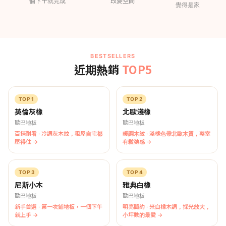
個下午就完成
改變空間
覺得是家
BESTSELLERS
TOP5
近期熱銷
TOP 1
TOP 2
英倫灰橡
北歐淺橡
歐巴地板
歐巴地板
百搭耐看 · 冷調灰木紋，租屋自宅都
暖調木紋 · 淺橡色帶北歐木質，整室
壓得住 →
有鬆弛感 →
TOP 3
TOP 4
尼斯小木
雅典白橡
歐巴地板
歐巴地板
新手首選 · 第一次鋪地板，一個下午
明亮簡約 · 米白橡木調，採光放大，
就上手 →
小坪數的最愛 →