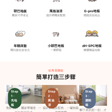
裝
面
改
改
歐巴地板
風格油漆
G-pro地板
造
搬家可帶著走
設計師獨家配色
德國原裝精品
造
牆
案
案
面
例
例
改
幾
造
那
樣
個
重
案
週
點
年糕床墊
小歐巴地板
dH-SPC地板
例
末，
點
睡到臉色會發光
一撕即貼
精選精品地板
她
$650，
綴，
一
從
空
個
一
間
人
面
有
鋪
牆
從角落開始
生
完
開
活
簡單打造三步驟
了
始
感
Step
Step
Step
1 ·
2 ·
3 ·
先地
再油
選軟
板
漆
裝
免膠免釘，搬家帶著走 · 一
設計師獨家配色，一罐就能
躺下來的那一刻，才