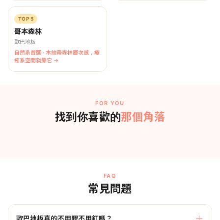
TOP 5
哥本森林
歐巴地板
自然系首選 · 木紋帶森林層次感，療
癒系空間就靠它 →
FOR YOU
那個角落
找到你喜歡的
FOR YOURSELF
FOR RENTERS
FOR FURRY ONES
FOR NEWLYWEDS
終於有了一個
房子可以租
FOR FAMILY
跟牠一起
兩個人的
自己的地方
生活不將就
有孩子的家
升級這個家
第一個家
也可以很美
我想看看 →
我想看看 →
FAQ
我想看看 →
我想看看 →
我想看看 →
常見問題
歐巴地板真的不用膠不用釘嗎？