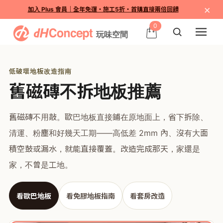
×
加入 Plus 會員｜全年免運・施工5折・首購直接兩倍回饋
0
低破壞地板改造指南
舊磁磚不拆地板推薦
舊磁磚不用敲。歐巴地板直接鋪在原地面上，省下拆除、
清運、粉塵和好幾天工期——高低差 2mm 內、沒有大面
積空鼓或漏水，就能直接覆蓋。改造完成那天，家還是
家，不曾是工地。
看歐巴地板
看免膠地板指南
看套房改造