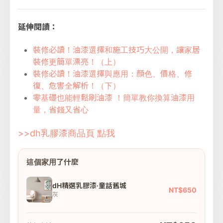
延伸閱讀：
裝修必讀！油漆選擇和施工技巧大公開，讓家居
裝修更簡單漂亮！（上）
裝修必讀！油漆選擇與應用：顏色、價格、修
復、危害全解析！（下）
零基礎也能輕鬆刷油漆 ！簡單教你換算油漆用
量，省錢又省心
>>dh乳膠漆商品頁 點我
這個家用了什麼
dH精選乳膠漆·童話舊城
NT$650
灰