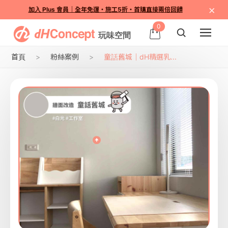
×
加入 Plus 會員｜全年免運・施工5折・首購直接兩倍回饋
0
首頁
粉絲案例
童話舊城｜dH精選乳...