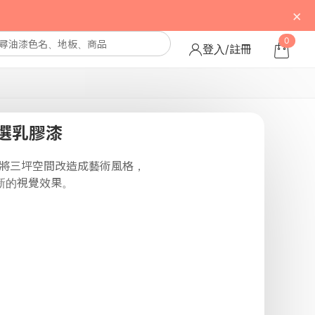
×
0
登入/註冊
選乳膠漆
，將三坪空間改造成藝術風格，
新的視覺效果。