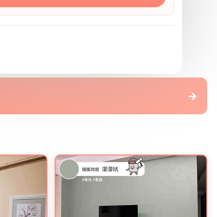
選乳膠漆
→