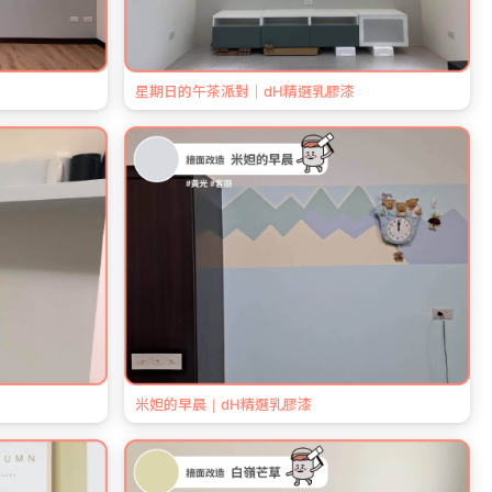
星期日的午茶派對｜dH精選乳膠漆
米妲的早晨｜dH精選乳膠漆