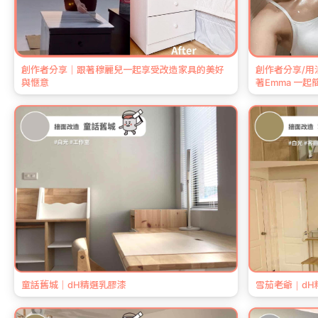
創作者分享｜跟著穆麗兒一起享受改造家具的美好
創作者分享/用
與愜意
著Emma 一
童話舊城｜dH精選乳膠漆
雪茄老爺｜dH