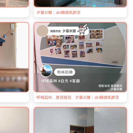
夕暮米蘭｜dH精選乳膠漆
呼喊森林、星夜寵兒、夕暮米蘭｜dH精選乳膠漆