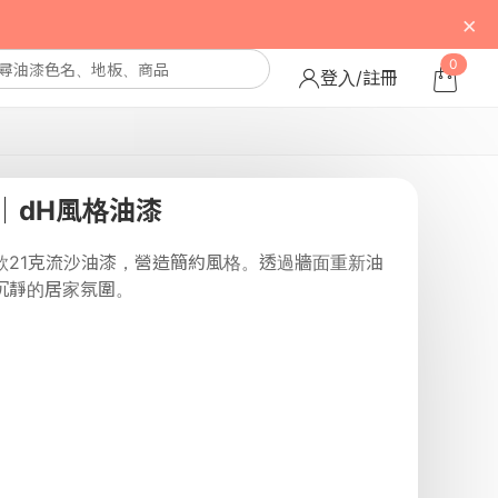
×
0
登入/註冊
沙｜dH風格油漆
款21克流沙油漆，營造簡約風格。透過牆面重新油
沉靜的居家氛圍。