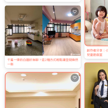
♡
創作者分享｜小
兒童遊戲室
千篇一律的白牆好無聊？這2種方式輕鬆讓空間煥然
一新
♡