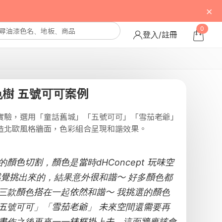
×
0
登入/註冊
色樹 五號可可案例
實驗，選用「童話舊城」「五號可可」「雪茄老爺」
造北歐風格牆面，色彩組合呈現和諧效果。
顏色切割，顏色是當時dHConcept 玩味空
感覺挑出來的，結果意外很和諧～ 好多顏色都
三款顏色搭在一起依然和諧～ 我挑選的顏色
五號可可」「雪茄老爺」 未來空間還需要再
畫作之後再來一一錶框掛上去，這面牆應該會