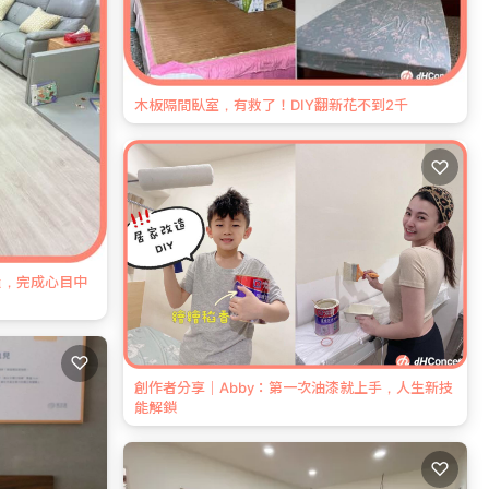
木板隔間臥室，有救了！DIY翻新花不到2千
♡
造，完成心目中
♡
創作者分享｜Abby：第一次油漆就上手，人生新技
能解鎖
♡