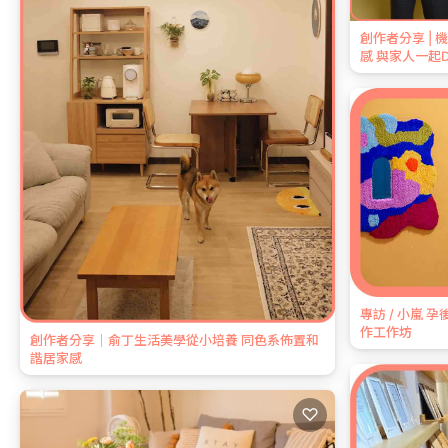
創作者分享 |
感 與家人一起
專訪 / 小嵐 
作工作坊
創作者分享｜俞丁生活美學從小培養 同色系佈置和
諧居家感
♡