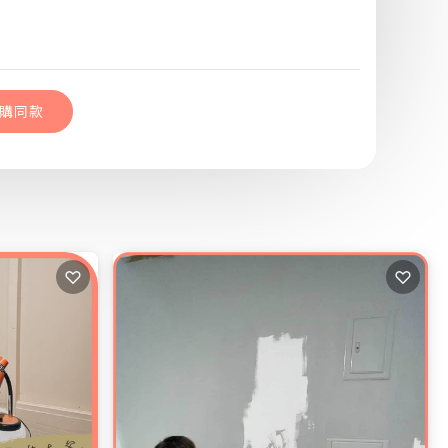
購同款
色樹 五號可可案例
購同款
♡
♡