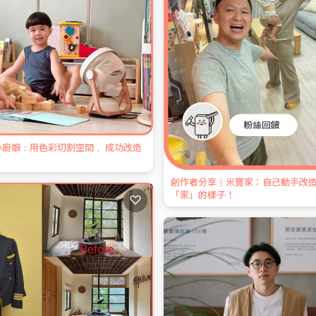
廚娘：用色彩切割空間， 成功改造
創作者分享｜米寶家：自己動手改
「家」的樣子！
♡