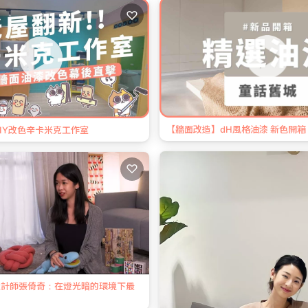
♡
【牆面改造】dH風格油漆 新色開
IY改色辛卡米克工作室
♡
遊設計師張倚奇：在燈光暗的環境下最