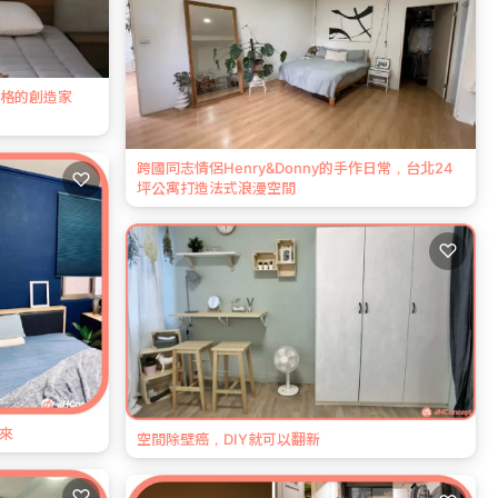
風格的創造家
跨國同志情侶Henry&Donny的手作日常，台北24
♡
坪公寓打造法式浪漫空間
♡
回來
空間除壁癌，DIY就可以翻新
♡