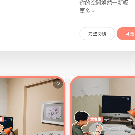
你的空間煥然一新喔
更多↓
完整閱讀
可選
創作者分享 / 素
完整閱讀
可選
♡