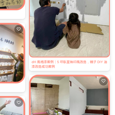
♡
dH 風格漆案例｜5 坪臥室無印風改造，親子 DIY 油
漆改造成功案例
♡
♡