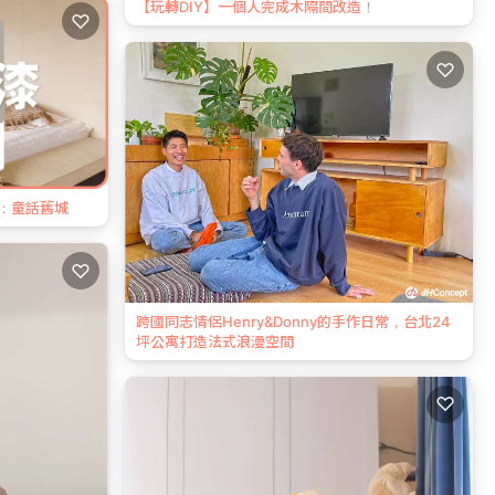
【玩轉DIY】一個人完成木隔間改造！
♡
♡
箱：童話舊城
♡
跨國同志情侶Henry&Donny的手作日常，台北24
坪公寓打造法式浪漫空間
♡