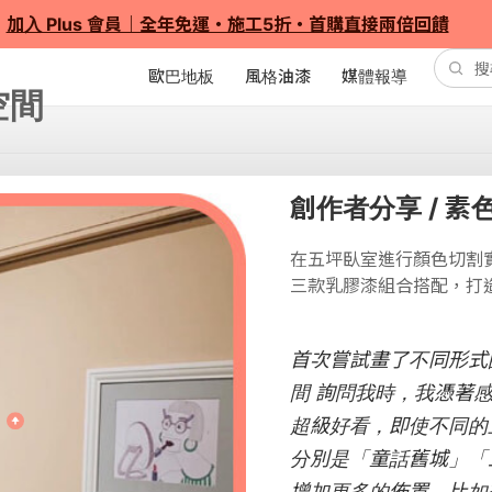
加入 Plus 會員｜全年免運・施工5折・首購直接兩倍回饋
歐巴地板
風格油漆
媒體報導
創作者分享 / 素
在五坪臥室進行顏色切割
三款乳膠漆組合搭配，打
首次嘗試畫了不同形式的
間 詢問我時，我憑著
超級好看，即使不同的
分別是「童話舊城」「
增加更多的佈置，比如