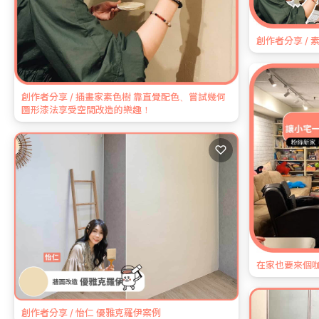
創作者分享 / 
創作者分享 / 插畫家素色樹 靠直覺配色、嘗試幾何
圖形漆法享受空間改造的樂趣！
♡
在家也要來個
創作者分享 / 怡仁 優雅克羅伊案例