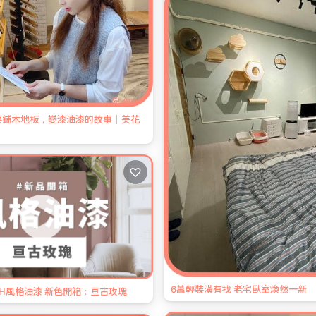
要鋪木地板，變漆油漆的故事｜美花
♡
6萬輕裝潢有找 老宅臥室煥然一新
H風格油漆 新色開箱：亘古玫瑰