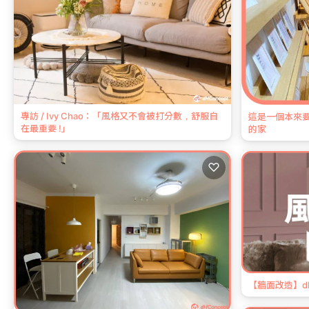
專訪 / Ivy Chao：「風格又不會被打分數，舒服自
這是一個本來
在最重要 !」
的家
♡
【牆面改造】d