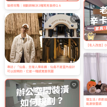
裝修攻略｜規劃師解決3種常見裝修Q A
♡
【名人改造】D
專訪 / 「仙島」主理人陳易鶴：仙島不是室內設計
可以說明的，它是一種感覺跟氛圍
♡
懂生活 / 桌
能激發靈感