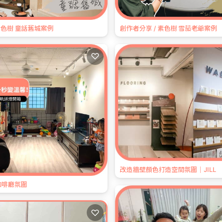
素色樹 童話舊城案例
創作者分享 / 素色樹 雪茄老爺案例
♡
改造牆壁顏色打造空間氛圍｜JILL
咖啡廳氛圍
♡