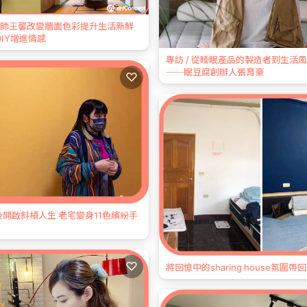
 機師王馨改變牆面色彩提升生活新鮮
DIY增進情感
專訪 / 從睡眠產品的製造者到生活
──眠豆腐創辦人張育豪
♡
孕後開啟斜槓人生 老宅變身11色繽紛手
♡
將回憶中的sharing house氛圍帶