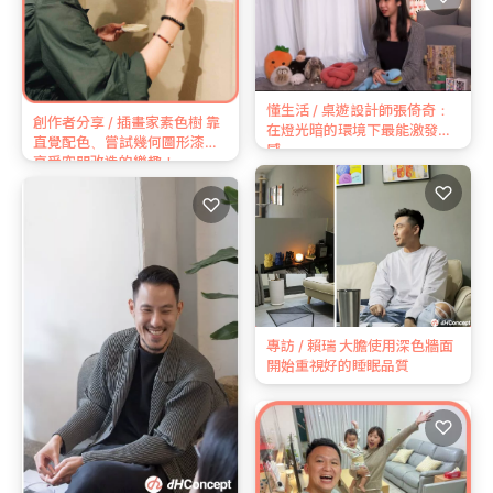
懂生活 / 桌遊設計師張倚奇：
創作者分享 / 插畫家素色樹 靠
在燈光暗的環境下最能激發靈
直覺配色、嘗試幾何圖形漆法
感
享受空間改造的樂趣！
♡
♡
專訪 / 賴瑞 大膽使用深色牆面
開始重視好的睡眠品質
♡