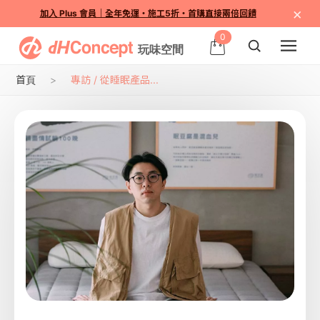
×
加入 Plus 會員｜全年免運・施工5折・首購直接兩倍回饋
0
首頁
專訪 / 從睡眠產品...