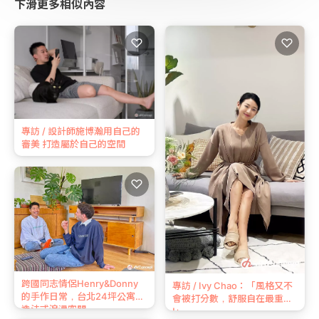
下滑更多相似內容
♡
♡
專訪 / 設計師施博瀚用自己的
審美 打造屬於自己的空間
♡
跨國同志情侶Henry&Donny
專訪 / Ivy Chao：「風格又不
的手作日常，台北24坪公寓打
會被打分數，舒服自在最重要
造法式浪漫空間
!」