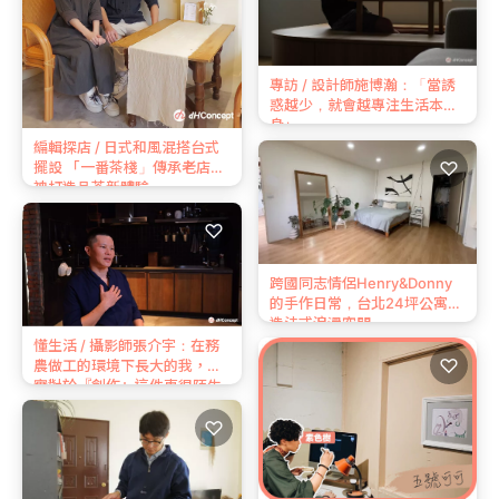
專訪 / 設計師施博瀚：「當誘
惑越少，就會越專注生活本
身」
編輯探店 / 日式和風混搭台式
♡
擺設 「一番茶棧」傳承老店精
神打造品茶新體驗
♡
跨國同志情侶Henry&Donny
的手作日常，台北24坪公寓打
造法式浪漫空間
懂生活 / 攝影師張介宇：在務
♡
農做⼯的環境下長⼤的我，其
實對於『創作』這件事很陌⽣
♡