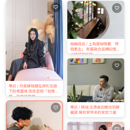
♡
♡
編輯探店 / 土角厝咖啡廳「微
間素生」 新舊融合延續記憶中
小時候的味道
♡
專訪 / 丹妮婊姐藏在犀利言語
下的老靈魂 改造空間「就像經
營一段幸福婚姻」
♡
專訪 / 賴瑞 北漂後回鄉找到歸
屬感 擁有家帶來的安定力量
♡