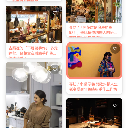
一秒置身法國街頭
♡
專訪 /「開花店是浪漫的挑
戰！」奇比植作創辦人明怡推
薦易照顧的居家植物
古蹟裡的「下班隨手作」 多元
♡
課程、價格實在體驗手作帶來
的成就感！
♡
專訪 / 小嵐 孕後開啟斜槓人生
老宅變身11色繽紛手作工作坊
♡