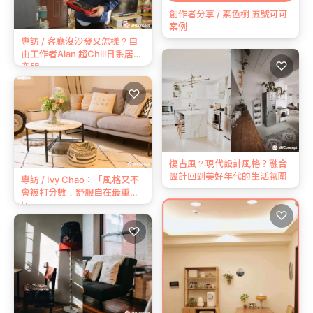
創作者分享 / 素色樹 五號可可
案例
專訪 / 客廳沒沙發又怎樣？自
由工作者Alan 超Chill日系居家
♡
空間
♡
復古風？現代設計風格？融合
設計回到美好年代的生活氛圍
專訪 / Ivy Chao：「風格又不
會被打分數，舒服自在最重要
!」
♡
♡