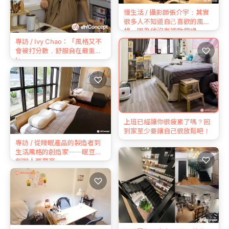
懂生活 / 攝影師張介宇：其實
很多⼈不知道⾃⼰喜歡的風
格，因為他沒有被啟蒙過
專訪 / Ivy Chao：「風格又不
♡
會被打分數，舒服自在最重要
!」
♡
上班已經讓你很疲累了嗎？回
到家至少要讓自己很放鬆吧！
專訪 / 從睡眠產品的製造者到
生活風格的創造家──眠豆腐
♡
創辦人張育豪
♡