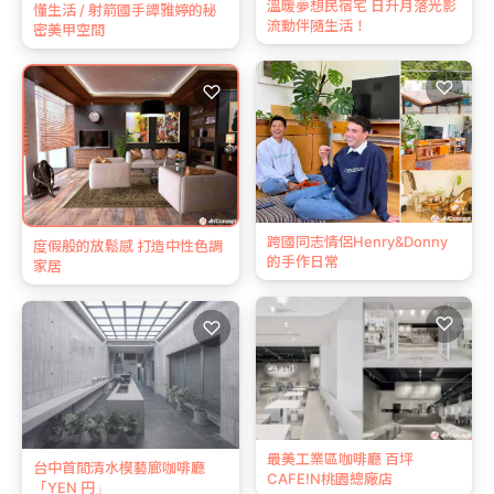
溫暖夢想民宿宅 日升月落光影
懂生活 / 射箭國手譚雅婷的秘
流動伴隨生活！
密美甲空間
♡
♡
跨國同志情侶Henry&Donny
度假般的放鬆感 打造中性色調
的手作日常
家居
♡
♡
最美工業區咖啡廳 百坪
台中首間清水模藝廊咖啡廳
CAFE!N桃園總廠店
「YEN 円」