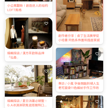
小公寓翻新！創造迷人的紐約
LOFT風格
♡
創作者分享｜俞丁生活美學從
小培養 同色系佈置和諧居家感
編輯探店 / 漢方茶飲新品牌
♡
「仙島」
♡
專訪 / 小嵐 孕後開啟斜槓人生
老宅變身11色繽紛手作工作坊
編輯探店 / 夏日消暑必朝聖！
♡
G.A冰淇淋歐風混搭獨特口感