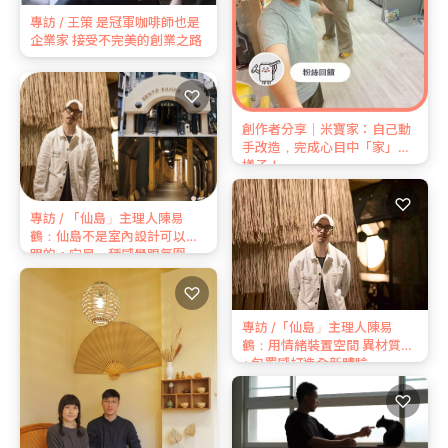
專訪 / 王策 是冠軍咖啡師也是
企業家 接受不完美的創業之路
♡
創作者分享｜米寶家：自己動
手改造，完成心目中「家」的
樣子！
♡
專訪 / 「仙島」主理人陳易
鶴：仙島不是室內設計可以說
明的，它是一種感覺跟氛圍
♡
專訪 /「仙島」主理人陳易
鶴：用情緒裝置空間 異材質
+包覆感打造全新體驗
♡