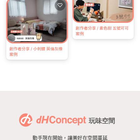
♡
創作者分享 / 素色樹 五號可可
案例
創作者分享 / 小刺蝟 英倫灰橡
案例
動手現在開始，讓美好在空間蔓延