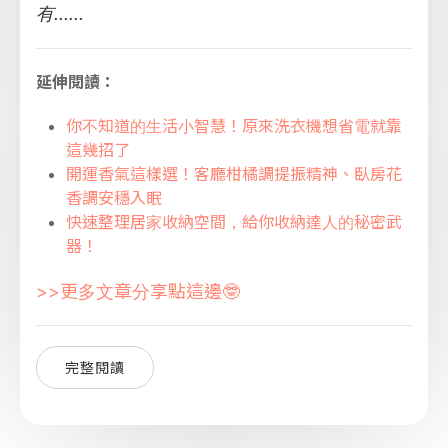
有......
延伸閱讀：
你不知道的生活小智慧！原來洗衣機想省電就靠
這幾招了
開運香氣這樣選！客廳柑橘調提振精神、臥房花
香調安穩入眠
快速整理居家收納空間，給你收納達人的秘密武
器！
>>更多文章分享點這邊🤓
完整閱讀