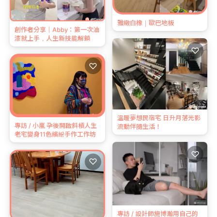
雅緻白橡｜歐巴地板
創作者分享｜Abby：第一次油
漆就上手，人生新技能解鎖
♡
♡
溫暖夢想民宿宅 日升月落光影
專訪 / 小嵐 孕後開啟斜槓人生
流動伴隨生活！
老宅變身11色繽紛手作工作坊
♡
♡
專訪 / 設計師施博瀚用自己的