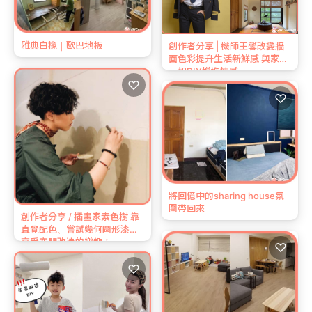
雅典白橡｜歐巴地板
創作者分享 | 機師王馨改變牆
面色彩提升生活新鮮感 與家人
一起DIY增進情感
♡
♡
將回憶中的sharing house氛
圍帶回來
創作者分享 / 插畫家素色樹 靠
直覺配色、嘗試幾何圖形漆法
享受空間改造的樂趣！
♡
♡