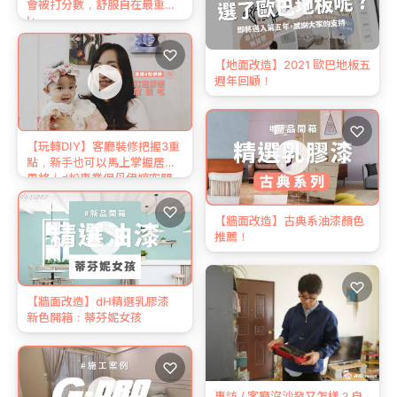
會被打分數，舒服自在最重要
!」
♡
【地面改造】2021 歐巴地板五
週年回顧！
♡
【玩轉DIY】客廳裝修把握3重
點，新手也可以馬上掌握居家
風格｜d粉專業保母伊婷空間
改造(下)
♡
【牆面改造】古典系油漆顏色
推薦！
♡
【牆面改造】dH精選乳膠漆
新色開箱：蒂芬妮女孩
♡
專訪 / 客廳沒沙發又怎樣？自