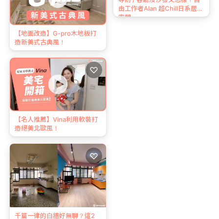
由工作者Alan 超Chill日系居家
空間
【地面改造】G-pro木地板打
造新美式古典風！
♡
【名人推薦】Vina利用軟裝打
造絕美北歐風！
♡
千篇一律的白牆好無聊？這2