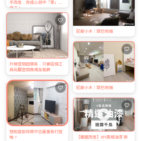
手改造，完成心目中「家」的
樣子！
♡
尼斯小木｜歐巴地板
♡
升級空間超簡易，只要這個工
具玩翻空間風格及裝飾
♡
尼斯小木｜歐巴地板
♡
想知道如何將中古屋重新打造
【牆面改造】dH風格油漆 新
嗎？