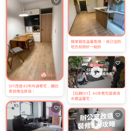
♡
♡
簡單營造溫馨風格 ，自己住的
地方就用好一點的
♡
DIY改造40年內湖老宅，讓回
家就像住民宿！
【玩轉DIY】40年老宅變身清
水模溫馨宅！
♡
♡