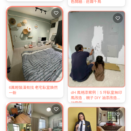
色開箱：迷霧千鳥
♡
♡
6萬輕裝潢有找 老宅臥室煥然
dH 風格漆案例｜5 坪臥室無印
一新
風改造，親子 DIY 油漆改造成
功案例
♡
♡