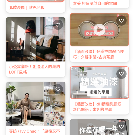
審美 打造屬於自己的空間
北歐淺橡｜歐巴地板
♡
♡
【牆面改造】冬季空間配色技
巧：夕暮米蘭x古典茶廊
小公寓翻新！創造迷人的紐約
LOFT風格
♡
♡
【牆面改造】dH精選乳膠漆
新色開箱：米妲的早晨
♡
專訪 / Ivy Chao：「風格又不