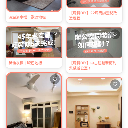
【玩轉DIY】22坪商辦空間改
深深清水模｜歐巴地板
造過程
♡
♡
英倫灰橡｜歐巴地板
【玩轉DIY】中古屋翻新簡約
質感辦公室！
♡
♡