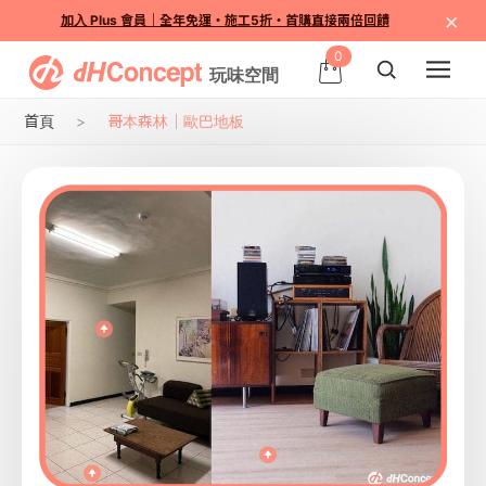
×
加入 Plus 會員｜全年免運・施工5折・首購直接兩倍回饋
0
首頁
哥本森林｜歐巴地板