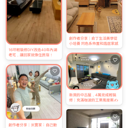
創作者分享｜俞丁生活美學從
小培養 同色系佈置和諧居家感
16坪輕裝修DIY改造40年內湖
老宅，讓回家就像住民宿！
♡
♡
新買的中古屋，4萬完成輕裝
修｜充滿咖波的工業風提案✍️
♡
創作者分享｜米寶家：自己動