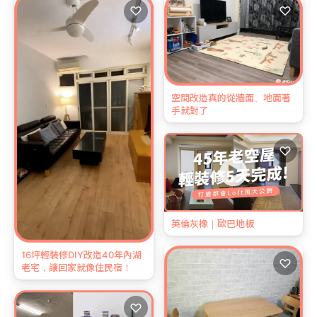
♡
♡
空間改造真的從牆面、地面著
手就對了
♡
英倫灰橡｜歐巴地板
16坪輕裝修DIY改造40年內湖
♡
老宅，讓回家就像住民宿！
♡