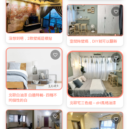
♡
沒想到吧，2款壁紙這樣貼
空間除壁癌，DIY就可以翻新
♡
♡
北歐白油漆 白牆特輯- 四種不
同個性的白
北歐宅三色組 – dH風格油漆
♡
♡