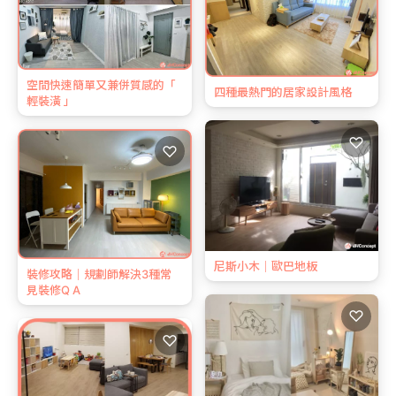
空間快速簡單又兼併質感的「
四種最熱門的居家設計風格
輕裝潢 」
♡
♡
尼斯小木｜歐巴地板
裝修攻略｜規劃師解決3種常
見裝修Q A
♡
♡