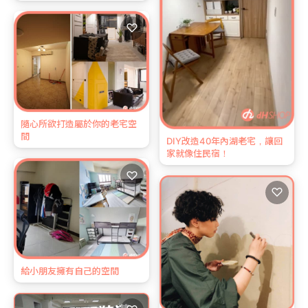
♡
隨心所欲打造屬於你的老宅空
間
DIY改造40年內湖老宅，讓回
家就像住民宿！
♡
♡
給小朋友擁有自己的空間