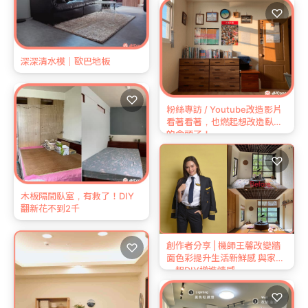
♡
深深清水模｜歐巴地板
♡
粉絲專訪 / Youtube改造影片
看著看著，也燃起想改造臥室
的念頭了！
♡
木板隔間臥室，有救了！DIY
翻新花不到2千
創作者分享 | 機師王馨改變牆
♡
面色彩提升生活新鮮感 與家人
一起DIY增進情感
♡