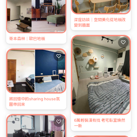
深度訪談｜空間美化從地板改
變到牆面
哥本森林｜歐巴地板
♡
♡
將回憶中的sharing house氛
圍帶回來
6萬輕裝潢有找 老宅臥室煥然
♡
一新