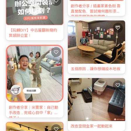
♡
創作者分享 / 插畫家素色樹 靠
直覺配色、嘗試幾何圖形漆法
享受空間改造的樂趣！
♡
【玩轉DIY】中古屋翻新簡約
質感辦公室！
♡
五個原因，讓你想鋪設木地板
♡
創作者分享｜米寶家：自己動
手改造，完成心目中「家」的
樣子！
改造空間全家一起動起來
♡