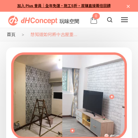
×
加入 Plus 會員｜全年免運・施工5折・首購直接兩倍回饋
0
首頁
想知道如何將中古屋重...