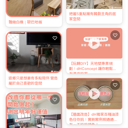
把握5重點擁有韓劇主角的居
家空間
雅緻白橡｜歐巴地板
♡
♡
【玩轉DIY】天地壁專業規
劃！dHConcept 讓你輕鬆擁
有漂亮的家
返鄉只是想要有多點陪伴 營造
屬於自己喜歡的空間
♡
♡
【牆面改造】dH獨家百種油漆
色任你挑！實刷案例照通通
有，不怕挑錯色！