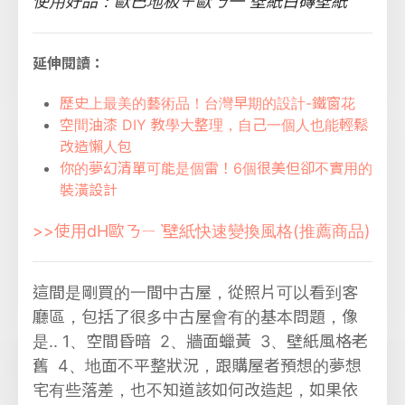
使用好品：歐巴地板＋歐ㄋ一ˋ壁紙白磚壁紙
延伸閱讀：
歷史上最美的藝術品！台灣早期的設計-鐵窗花
空間油漆 DIY 教學大整理，自己一個人也能輕鬆
改造懶人包
你的夢幻清單可能是個雷！6個很美但卻不實用的
裝潢設計
>>使用dH歐ㄋㄧˋ壁紙快速變換風格(推薦商品)
這間是剛買的一間中古屋，從照片可以看到客
廳區，包括了很多中古屋會有的基本問題，像
是.. 1、空間昏暗 2、牆面蠟黃 3、壁紙風格老
舊 4、地面不平整狀況，跟購屋者預想的夢想
宅有些落差，也不知道該如何改造起，如果依