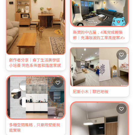
新買的中古屋，4萬完成輕裝
修｜充滿咖波的工業風提案✍️
♡
創作者分享｜俞丁生活美學從
小培養 同色系佈置和諧居家感
♡
尼斯小木｜歐巴地板
♡
多種空間風格，只要用壁紙就
能實現