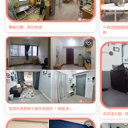
雅典白橡｜歐巴地板
升級空間超簡
飾
♡
空間快速簡單又兼併質感的「 輕裝潢 」
深深清水模｜
♡