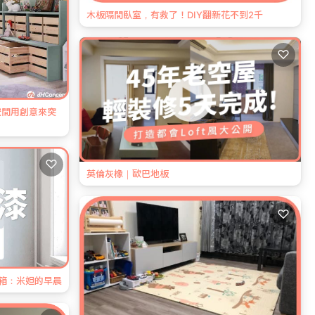
木板隔間臥室，有救了！DIY翻新花不到2千
♡
空間用創意來突
♡
英倫灰橡｜歐巴地板
♡
開箱：米妲的早晨