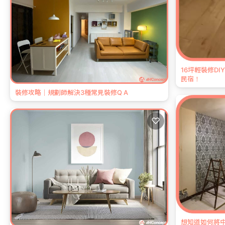
16坪輕裝修D
民宿！
裝修攻略｜規劃師解決3種常見裝修Q A
♡
想知道如何將