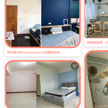
空間除壁癌，D
將回憶中的sharing house氛圍帶回來
♡