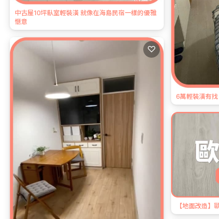
中古屋10坪臥室輕裝潢 就像在海島民宿一樣的優雅
愜意
♡
6萬輕裝潢有找
【地面改造】歐