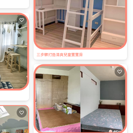
♡
三步驟打造清爽兒童寶寶房
♡
♡