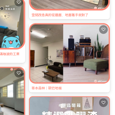
♡
空間改造真的從牆面、地面著手就對了
♡
滿咖波的工業
♡
哥本森林｜歐巴地板
♡