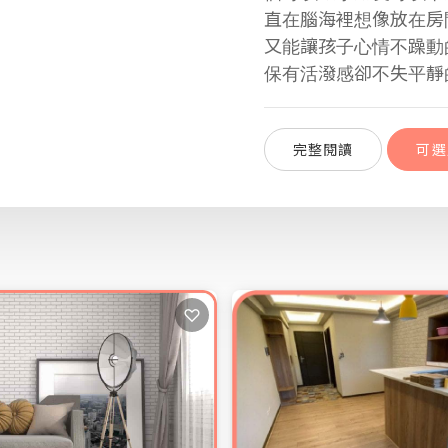
直在腦海裡想像放在房
又能讓孩子心情不躁動
保有活潑感卻不失平靜
完整閱讀
可選
給小朋友擁有自
完整閱讀
可選
♡