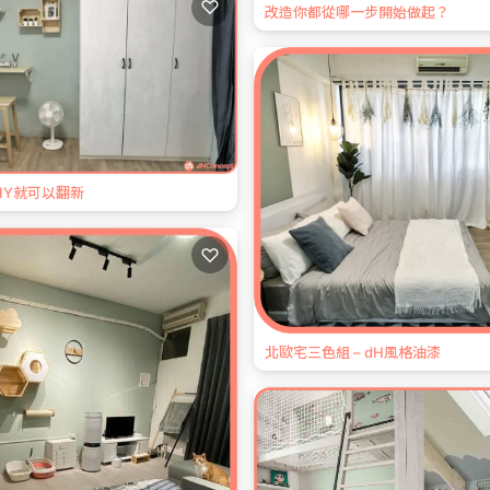
♡
改造你都從哪一步開始做起？
IY就可以翻新
♡
北歐宅三色組 – dH風格油漆