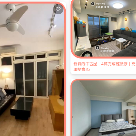
♡
新買的中古屋，4萬完成輕裝修｜充
風提案✍️