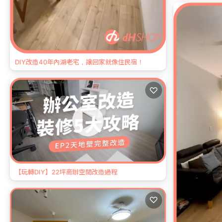
DIY改造40年內湖老宅，讓回家就像住民宿！
♡
【玩轉DIY】22坪商辦空間改造過程
♡