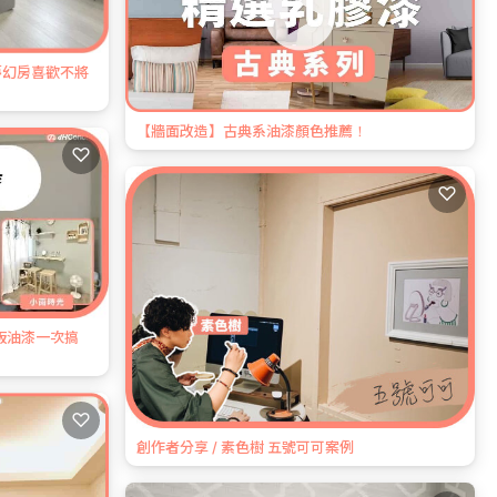
夢幻房喜歡不將
【牆面改造】古典系油漆顏色推薦！
♡
♡
板油漆一次搞
♡
創作者分享 / 素色樹 五號可可案例