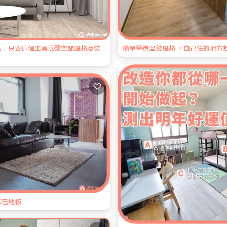
易，只要這個工具玩翻空間風格及裝
簡單營造溫馨風格 ，自己住的地方
♡
歐巴地板