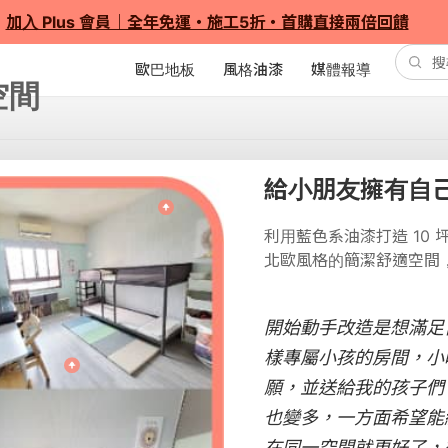
加入 Plus 會員｜全年免運・施工5折・首購直接兩倍回饋
歐巴地板
風格油漆
媒體報導
給小朋友擁有自
利用藍色系油漆打造 10
北歐風格的簡潔舒適空間
開始動手改造是想滿足
樣專屬小孩的房間，小
願，並送給我的孩子們
也變多，一方面希望能
在同一空間就更好了，