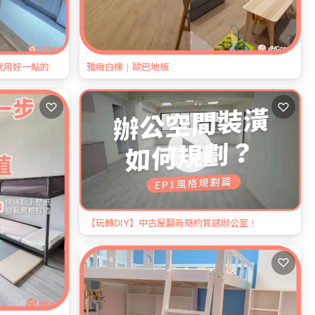
就用好一點的
雅緻白橡｜歐巴地板
♡
♡
【玩轉DIY】中古屋翻新簡約質感辦公室！
♡