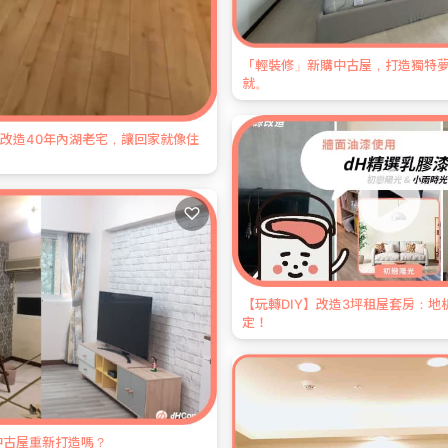
「輕裝修」新購中古屋，打造獨特
就。
IY改造40年內湖老宅，讓回家就像住
♡
【玩轉DIY】改造3坪租屋套房：地
定！
中古屋重新打造嗎？