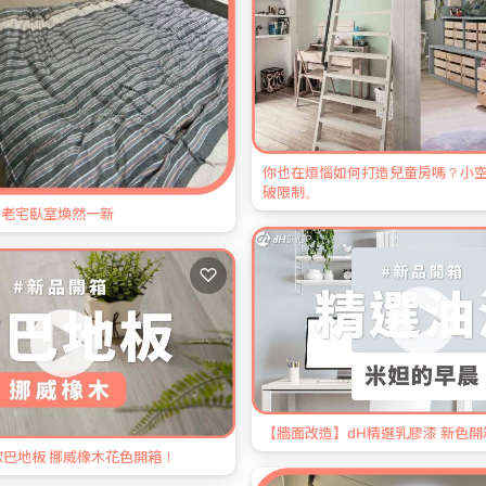
你也在煩惱如何打造兒童房嗎？小
破限制。
 老宅臥室煥然一新
♡
【牆面改造】dH精選乳膠漆 新色
巴地板 挪威橡木花色開箱！