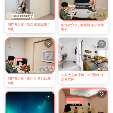
創作者分享 / 怡仁 優雅克羅伊
創作者分享 / 素色樹 雪茄老爺
案例
案例
♡
♡
想改造空間地板，四招教你找
創作者分享 / 素色樹 童話舊城
到命定色
案例
♡
♡