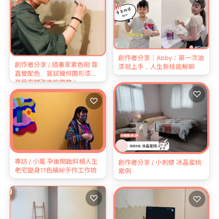
創作者分享｜Abby：第一次油
創作者分享 / 插畫家素色樹 靠
漆就上手，人生新技能解鎖
直覺配色、嘗試幾何圖形漆法
享受空間改造的樂趣！
♡
♡
專訪 / 小嵐 孕後開啟斜槓人生
創作者分享 / 小刺蝟 冰晶蜜桃
老宅變身11色繽紛手作工作坊
案例
♡
♡