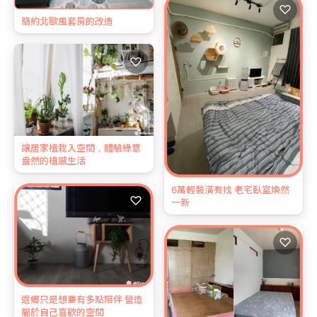
♡
簡約北歐風套房的改造
♡
讓居家植栽入空間，體驗綠意
盎然的植感生活
6萬輕裝潢有找 老宅臥室煥然
♡
一新
♡
返鄉只是想要有多點陪伴 營造
屬於自己喜歡的空間