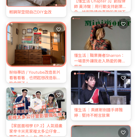
【懂生活 Chapter 3】創投律
師 黃沛聲｜用行動支持創業理
念，找到熱情做喜歡的事就不
輕鋼架空間自己DIY全改
會覺得辛苦
♡
♡
懂生活｜職業舞者Sharron：
一場意外讓我走入熱愛的舞蹈
世界
粉絲專訪 / Youtube改造影片
♡
看著看著，也燃起想改造臥室
的念頭了！
♡
懂生活 ｜奧運射劍國手譚雅
婷：堅持不輕言放棄
【家居面相學 EP.2】人氣插畫
家辛卡米克家裡太多公仔會影
♡
響風水嗎？｜ ft. 簡少年