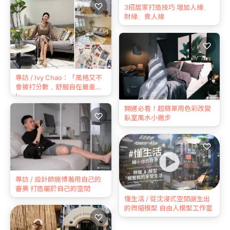
♡
3招居家打造技巧 增加人緣、
財緣、貴人緣
♡
專訪 / Ivy Chao：「風格又不
會被打分數，舒服自在最重要
!」
開運必看！超簡單用色彩改變
♡
臥室風水小撇步
♡
專訪 / 設計師施博瀚用自己的
審美 打造屬於自己的空間
懂生活 / 從沈浸式空間誕生出
的微縮模型 自由人模型工作室
♡