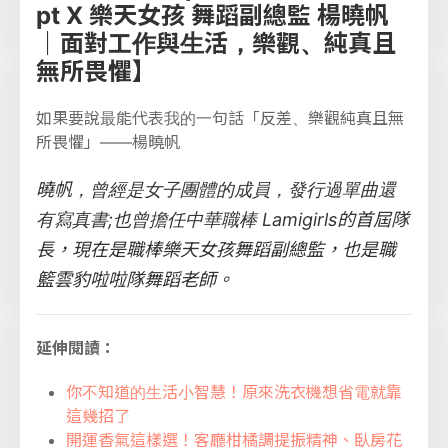
pt X 樂天女孩 舞蹈副總監 楊曉帆
｜面對工作與生活，樂觀、純真且
無所畏懼】
如果要說最能代表我的一句話「反差、樂觀純真且無
所畏懼」——楊曉帆
曉帆，曾經是女子團體的成員，發行過單曲還
有寫真書;也曾擔任中華職棒 Lamigirls的首屆隊
長，現在是職棒樂天女孩舞蹈副總監，也是職
籃雲豹啦啦隊舞蹈老師。
延伸閱讀：
你不知道的生活小智慧！原來洗衣機想省電就靠
這幾招了
開運香氣這樣選！客廳柑橘調提振精神、臥房花