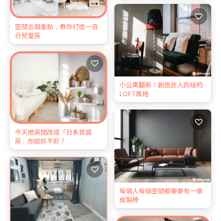
♡
空間五個重點，教你打造一百
分兒童房
♡
小公寓翻新！創造迷人的紐約
LOFT風格
♡
今天把房間改成「日系質感
房」你說好不好？
♡
每個人每個空間都需要有一張
皮製椅