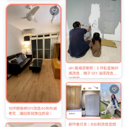
♡
dH 風格漆案例｜5 坪臥室無印
風改造，親子 DIY 油漆改造成
功案例
♡
16坪輕裝修DIY改造40年內湖
老宅，讓回家就像住民宿！
創作者分享｜BiBi對改造空間