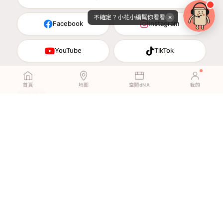
不確定？小花小編幫你看看
✕
Facebook
Instagram
YouTube
TikTok
首頁
地圖
空間dNA
我的
聯絡我們
即時線上客服 09:00–18:00
客服
02-23785789
專線
cs.dhshop@gmail.com
業務
粉絲實鋪案例
·
展示店預約
·
DIY地板指南
·
租屋地板指南
·
免膠地板指南
·
DIY油漆指南
·
輕裝修指南
·
品牌佐證
·
媒體報導
·
隱私權政策
運嘉國際股份有限公司 · 25049634