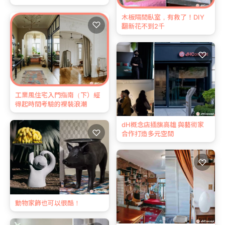
木板隔間臥室，有救了！DIY
♡
翻新花不到2千
♡
工業風住宅入門指南（下）經
得起時間考驗的裸裝浪潮
dH概念店插旗高雄 與藝術家
♡
合作打造多元空間
♡
動物家飾也可以很酷！