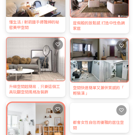
懂生活 / 射箭國手譚雅婷的秘
度假般的放鬆感 打造中性色調
密美甲空間
家居
♡
♡
升級空間超簡易，只要這個工
空間快速簡單又兼併質感的「
具玩翻空間風格及裝飾
輕裝潢 」
♡
♡
都會女性自信而優雅的居住空
間