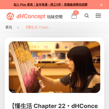
×
加入 Plus 會員｜全年免運・施工5折・首購直接兩倍回饋
0
首頁
【懂生活 Chapt...
【懂生活 Chapter 22・dHConce