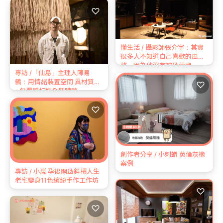
♡
懂生活 / 攝影師張介宇：其實
很多⼈不知道⾃⼰喜歡的風
格，因為他沒有被啟蒙過
專訪 /「仙島」主理人陳易
鶴：用情緒裝置空間 異材質
♡
+包覆感打造全新體驗
♡
創作者分享 / 小刺蝟 英倫灰橡
案例
專訪 / 小嵐 孕後開啟斜槓人生
老宅變身11色繽紛手作工作坊
♡
♡