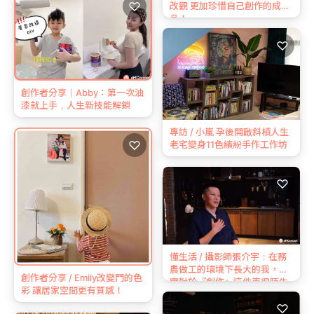
♡
改觀 更加珍惜自己創作的成
品！
♡
創作者分享｜Abby：第一次油
漆就上手，人生新技能解鎖
專訪 / 小嵐 孕後開啟斜槓人生
♡
老宅變身11色繽紛手作工作坊
♡
懂生活 / 攝影師張介宇：在務
農做⼯的環境下長⼤的我，其
創作者分享 / Emily改變門的色
實對於『創作』這件事很陌⽣
彩 讓居家空間更有質感！
♡