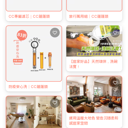
CC專屬濾芯｜CC蓮蓬頭
旅行萬用組｜CC蓮蓬頭
♡
♡
【居家好品】天然環保，洗碗
法寶！
♡
防疫安心洗｜CC蓮蓬頭
♡
運用溫暖大地色 營造沉穩柔和
感居家空間