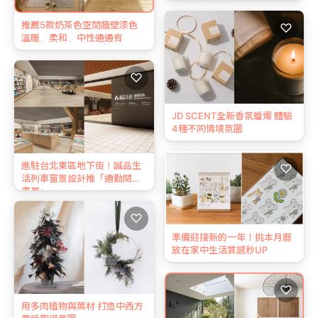
推薦5款奶茶色空間牆壁漆色
♡
溫暖、柔和、中性通通有
♡
JD SCENT全新香氛蠟燭 體驗
4種不同情境氛圍
進駐台北東區地下街！誠品生
♡
活列車窗景設計推「通勤閱讀
書單」
♡
準備迎接新的一年！挑本月曆
放在家中生活質感秒UP
♡
用多肉植物與葉材 打造中西方