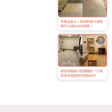
早晚溫差大！磁磚熱脹冷縮裂
開可以鋪木紋地板嗎？
♡
誰說租屋處只能醜醜的？只要
改造地板空間質感超加分