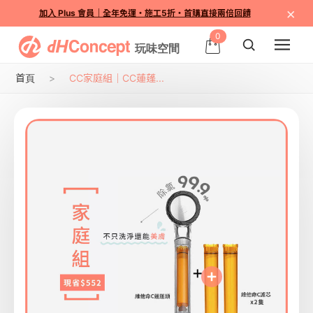
×
加入 Plus 會員｜全年免運・施工5折・首購直接兩倍回饋
0
首頁
CC家庭組｜CC蓮蓬...