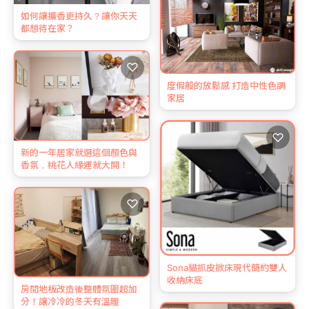
如何讓擴香更持久？讓你天天
都想待在家？
♡
度假般的放鬆感 打造中性色調
家居
♡
新的一年居家就選這個顏色與
香氛，桃花人緣運就大開！
♡
Sona貓抓皮掀床現代簡約雙人
收納床底
房間地板改造後整體氛圍超加
分！讓冷冷的冬天有溫暖