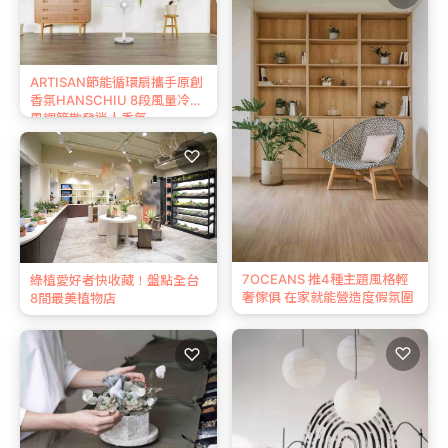
ARTISAN節能循環扇攜手原創
香氛HANSCHIU 8段風量冷暖
風調節散發迷人香氣
♡
7OCEANS 推4種主題風格輕
綠植愛好者快收藏！盤點全台
奢傢俱 在家就能營造度假氛圍
8間最美植物店
♡
♡