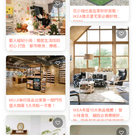
♡
花小錢也能在家好好放鬆！
IKEA推炎夏宅家必備好物
TOP6
♡
藝人經紀小雨｜獨居生活找回
初心 打造「都市綠洲」療癒身
心
♡
MUJI無印良品台東第一間門市
盛大開幕 5大亮點一次看！
IKEA年度10大新品推薦！ 營
火味香氛、貓奴必買療癒好
物、變色智能燈泡打造理想居
♡
家
♡