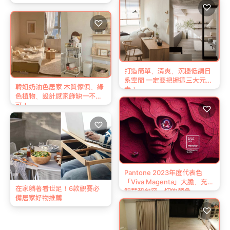
♡
♡
打造簡單、清爽、沉穩低調日
系空間 一定要把握這三大元
韓妞奶油色居家 木質傢俱、綠
素！
色植物、設計感家飾缺一不
可！
♡
♡
Pantone 2023年度代表色
「Viva Magenta」大膽、充滿
在家躺著看世足！6款觀賽必
智慧和包容一切的顏色
備居家好物推薦
♡