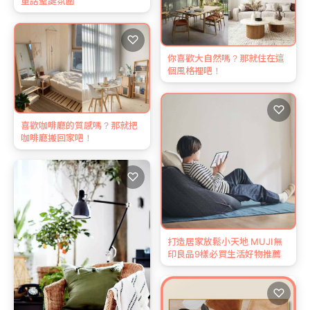
童話聖誕氛圍
♡
你喜歡大自然嗎？那就住在這
個風格裡吧！
♡
喜歡咖啡廳的質感嗎？那就把
咖啡廳搬回家吧！
♡
打造居家放鬆小天地 MUJI無
印良品9樣必買生活好物推薦
♡