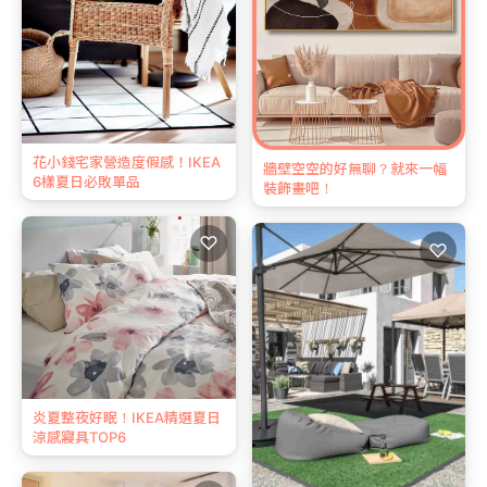
花小錢宅家營造度假感！IKEA
牆壁空空的好無聊？就來一幅
6樣夏日必敗單品
裝飾畫吧！
♡
♡
炎夏整夜好眠！IKEA精選夏日
涼感寢具TOP6