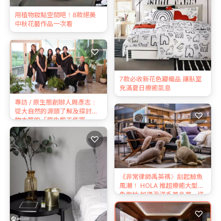
用植物妝點空間吧！8款絕美
中秋花藝作品一次看
♡
7款必收新花色寢織品 讓臥室
充滿夏日療癒氣息
專訪 / 原生態創辦人周彥志：
從大自然的源頭了解及探討植
♡
物本質的「原生態工作室」
♡
《非常律師禹英禑》刮起鯨魚
風潮！ HOLA 推超療癒大型鯨
魚抱枕 加碼海洋系單品買一送
一
♡