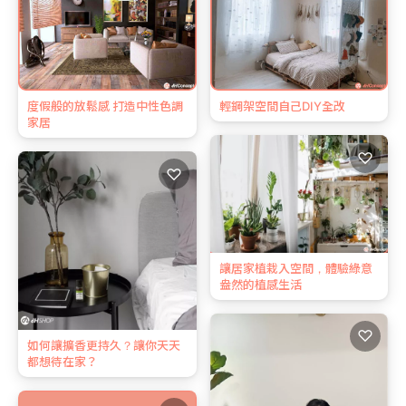
度假般的放鬆感 打造中性色調
輕鋼架空間自己DIY全改
家居
♡
♡
讓居家植栽入空間，體驗綠意
盎然的植感生活
♡
如何讓擴香更持久？讓你天天
都想待在家？