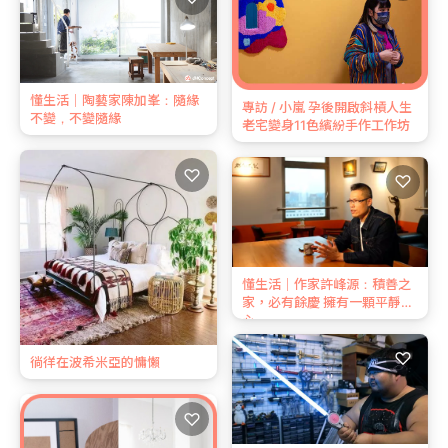
懂生活｜陶藝家陳加峯：隨緣
專訪 / 小嵐 孕後開啟斜槓人生
不變，不變隨緣
老宅變身11色繽紛手作工作坊
♡
♡
懂生活｜作家許峰源：積善之
家，必有餘慶 擁有一顆平靜的
心
♡
徜徉在波希米亞的慵懶
♡