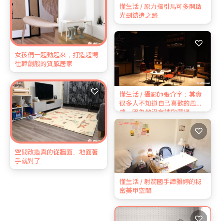
懂生活 / 原力指引馬可多開啟
光劍鑄造之路
♡
女孩們一起動起來，打造超嚮
往韓劇般的質感居家
♡
懂生活 / 攝影師張介宇：其實
很多⼈不知道⾃⼰喜歡的風
格，因為他沒有被啟蒙過
♡
空間改造真的從牆面、地面著
手就對了
懂生活 / 射箭國手譚雅婷的秘
密美甲空間
♡