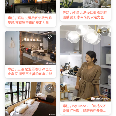
專訪 / 賴瑞 北漂後回鄉找到歸
屬感 擁有家帶來的安定力量
專訪 / 賴瑞 北漂後回鄉找到歸
屬感 擁有家帶來的安定力量
♡
♡
專訪 / 王策 是冠軍咖啡師也是
企業家 接受不完美的創業之路
♡
專訪 / Ivy Chao：「風格又不
會被打分數，舒服自在最重要
!」