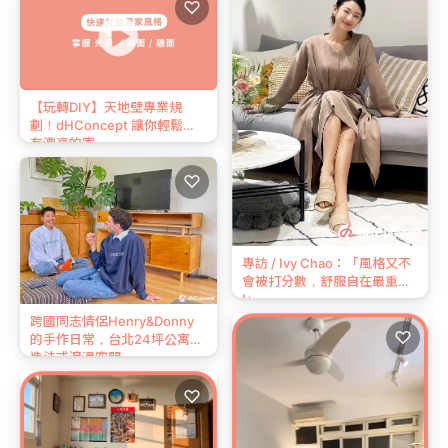
♡
【玩轉DIY】天地壁專業規
劃！dHConcept 讓你輕鬆擁
有漂亮的家
♡
專訪 / Ivy Chao：「風格又不
會被打分數，舒服自在最重要
!」
跨國同志情侶Henry&Donny
♡
的手作日常，台北24坪公寓打
造法式浪漫空間
♡