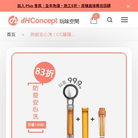
×
加入 Plus 會員｜全年免運・施工5折・首購直接兩倍回饋
0
首頁
防疫安心洗｜CC蓮蓬...