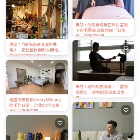
♡
專訪 / 丹妮婊姐藏在犀利言語
下的老靈魂 改造空間「就像經
營一段幸福婚姻」
專訪 /「開花店是浪漫的挑
♡
戰！」奇比植作創辦人明怡推
薦易照顧的居家植物
♡
專訪 / 設計師施博瀚：「當誘
惑越少，就會越專注生活本
身」
跨國同志情侶Henry&Donny
的手作日常，台北24坪公寓打
♡
造法式浪漫空間
♡