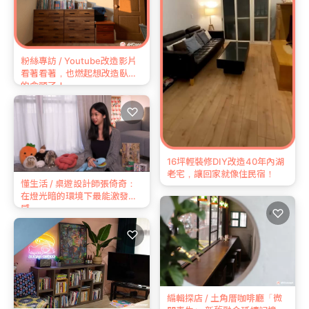
粉絲專訪 / Youtube改造影片
看著看著，也燃起想改造臥室
的念頭了！
♡
16坪輕裝修DIY改造40年內湖
老宅，讓回家就像住民宿！
懂生活 / 桌遊設計師張倚奇：
在燈光暗的環境下最能激發靈
感
♡
♡
編輯探店 / 土角厝咖啡廳「微