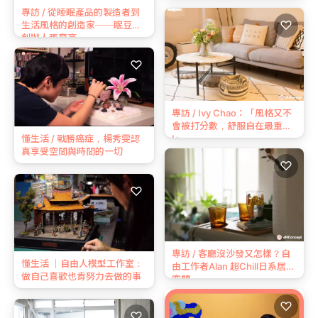
專訪 / 從睡眠產品的製造者到
♡
生活風格的創造家──眠豆腐
創辦人張育豪
♡
專訪 / Ivy Chao：「風格又不
會被打分數，舒服自在最重要
!」
懂生活 / 戰勝癌症，楊秀雯認
真享受空間與時間的一切
♡
♡
專訪 / 客廳沒沙發又怎樣？自
懂生活 ｜自由人模型工作室：
由工作者Alan 超Chill日系居家
做自己喜歡也肯努力去做的事
空間
♡
♡