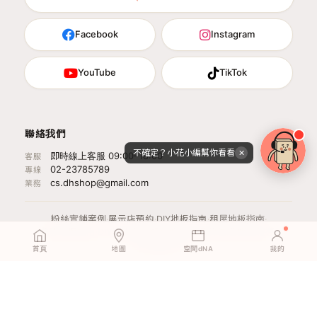
Facebook
Instagram
YouTube
TikTok
聯絡我們
不確定？小花小編幫你看看
✕
即時線上客服 09:00–18:00
客服
02-23785789
專線
cs.dhshop@gmail.com
業務
粉絲實鋪案例
·
展示店預約
·
DIY地板指南
·
租屋地板指南
·
免膠地板指南
·
DIY油漆指南
·
輕裝修指南
·
品牌佐證
·
媒體報導
·
隱私權政策
首頁
地圖
空間dNA
我的
運嘉國際股份有限公司 · 25049634