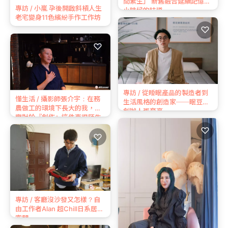
間素生」 新舊融合延續記憶中
專訪 / 小嵐 孕後開啟斜槓人生
小時候的味道
老宅變身11色繽紛手作工作坊
♡
♡
專訪 / 從睡眠產品的製造者到
懂生活 / 攝影師張介宇：在務
生活風格的創造家──眠豆腐
農做⼯的環境下長⼤的我，其
創辦人張育豪
實對於『創作』這件事很陌⽣
♡
♡
專訪 / 客廳沒沙發又怎樣？自
由工作者Alan 超Chill日系居家
空間