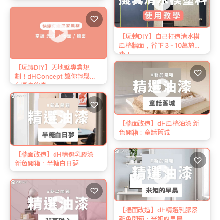
♡
【玩轉DIY】自己打造清水模
風格牆面，省下 3 - 10萬施工
費！
【玩轉DIY】天地壁專業規
♡
劃！dHConcept 讓你輕鬆擁
有漂亮的家
♡
【牆面改造】dH風格油漆 新
色開箱：童話舊城
【牆面改造】dH精選乳膠漆
♡
新色開箱：半糖白日夢
♡
【牆面改造】dH精選乳膠漆
新色開箱：米妲的早晨