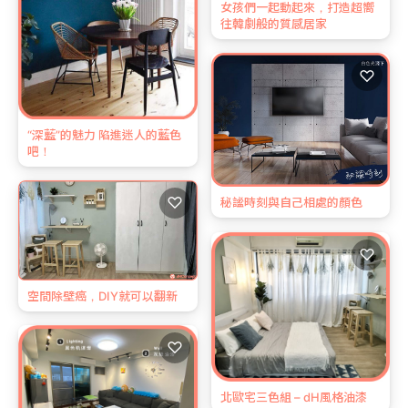
女孩們一起動起來，打造超嚮
往韓劇般的質感居家
♡
“深藍”的魅力 陷進迷人的藍色
吧！
♡
秘謐時刻與自己相處的顏色
♡
空間除壁癌，DIY就可以翻新
♡
北歐宅三色組 – dH風格油漆