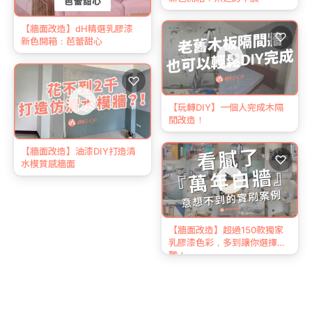
【牆面改造】dH精選乳膠漆
♡
新色開箱：芭蕾甜心
♡
【玩轉DIY】一個人完成木隔
間改造！
【牆面改造】油漆DIY打造清
♡
水模質感牆面
【牆面改造】超過150款獨家
乳膠漆色彩，多到讓你選擇困
難！