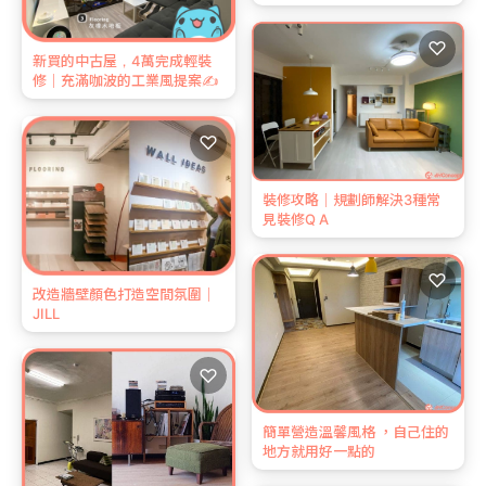
♡
新買的中古屋，4萬完成輕裝
修｜充滿咖波的工業風提案✍️
♡
裝修攻略｜規劃師解決3種常
見裝修Q A
♡
改造牆壁顏色打造空間氛圍｜
JILL
♡
簡單營造溫馨風格 ，自己住的
地方就用好一點的