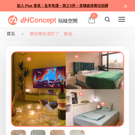
×
加入 Plus 會員｜全年免運・施工5折・首購直接兩倍回饋
0
首頁
居家顏色選對了，整個...