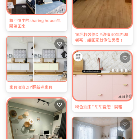
將回憶中的sharing house氛
圍帶回來
16坪輕裝修DIY改造40年內湖
老宅，讓回家就像住民宿！
♡
♡
家具油漆DIY翻新老家具
♡
粉色油漆 ” 甜甜愛戀 ” 開箱
♡