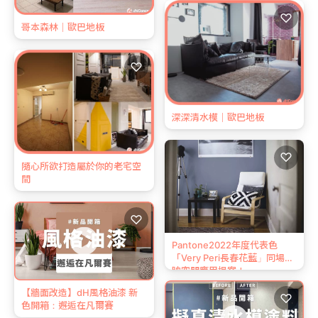
♡
哥本森林｜歐巴地板
♡
深深清水模｜歐巴地板
♡
隨心所欲打造屬於你的老宅空
間
♡
Pantone2022年度代表色
「Very Peri長春花藍」同場加
映空間應用提案！
【牆面改造】dH風格油漆 新
♡
色開箱：邂逅在凡爾賽