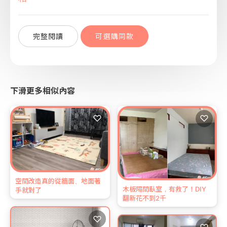
完整閱讀
可選購同款
下滑更多相似內容
♡
♡
空間改造真的從牆面、地面著
木板隔間臥室，有救了！DIY
手就對了
翻新花不到2千
♡