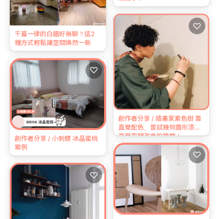
♡
千篇一律的白牆好無聊？這2
種方式輕鬆讓空間煥然一新
♡
創作者分享 / 插畫家素色樹 靠
直覺配色、嘗試幾何圖形漆法
享受空間改造的樂趣！
創作者分享 / 小刺蝟 冰晶蜜桃
案例
♡
♡