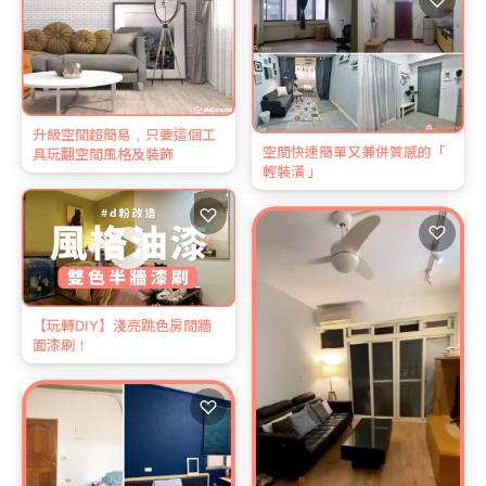
♡
升級空間超簡易，只要這個工
空間快速簡單又兼併質感的「
具玩翻空間風格及裝飾
輕裝潢 」
♡
♡
【玩轉DIY】淺亮跳色房間牆
面漆刷！
♡