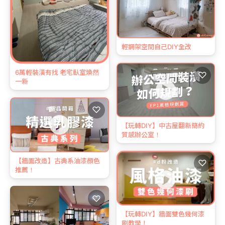
輕鋼架空間自己DIY全改
6萬輕裝潢有找 老宅臥室煥然
♡
一新
♡
【玩轉DIY】中古屋翻新簡約
質感辦公室！
【牆面改造】古典系油漆顏色
♡
推薦！
♡
【玩轉DIY】牆面雙色幾何漆
刷教學！