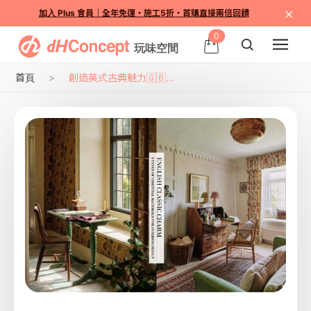
×
加入 Plus 會員｜全年免運・施工5折・首購直接兩倍回饋
0
首頁
創造英式古典魅力🇬🇧...