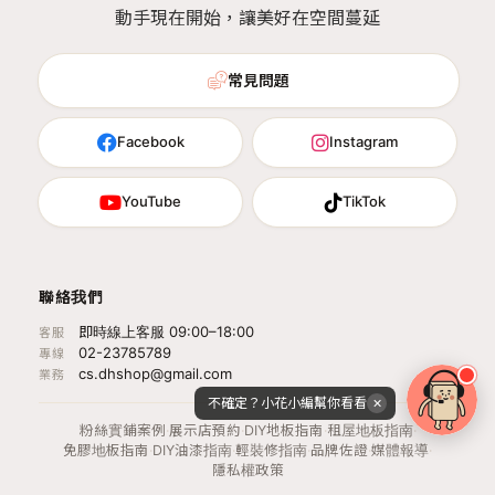
動手現在開始，讓美好在空間蔓延
常見問題
Facebook
Instagram
YouTube
TikTok
聯絡我們
即時線上客服 09:00–18:00
客服
02-23785789
專線
cs.dhshop@gmail.com
業務
不確定？小花小編幫你看看
✕
粉絲實鋪案例
·
展示店預約
·
DIY地板指南
·
租屋地板指南
·
免膠地板指南
·
DIY油漆指南
·
輕裝修指南
·
品牌佐證
·
媒體報導
·
隱私權政策