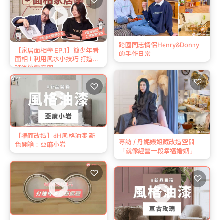
♡
跨國同志情侶Henry&Donny
【家居面相學 EP.1】簡少年看
的手作日常
面相！利用風水小技巧 打造下
班後放鬆空間
♡
♡
【牆面改造】dH風格油漆 新
專訪 / 丹妮婊姐藏改造空間
色開箱：亞麻小岩
「就像經營一段幸福婚姻」
♡
♡