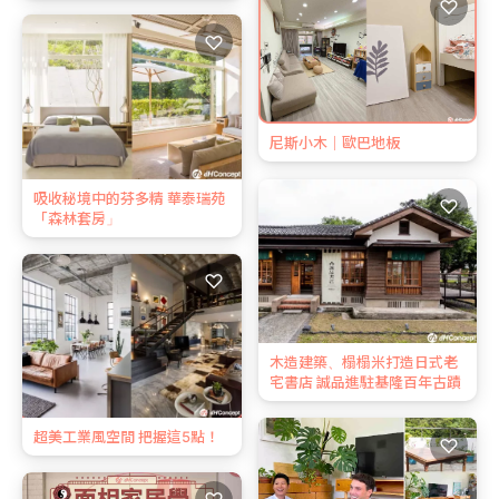
♡
♡
尼斯小木｜歐巴地板
吸收秘境中的芬多精 華泰瑞苑
♡
「森林套房」
♡
木造建築、榻榻米打造日式老
宅書店 誠品進駐基隆百年古蹟
超美工業風空間 把握這5點！
♡