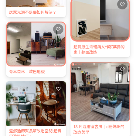
♡
居家光源不足要如何解決？
♡
超質感生活暢銷女作家葉揚的
家｜牆面改造
♡
哥本森林｜歐巴地板
♡
18 坪混搭復古風｜d粉媽咪的
返鄉過節幫長輩改造空間 超實
改造美學