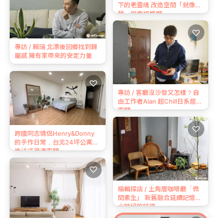
下的老靈魂 改造空間「就像經
營一段幸福婚姻」
♡
專訪 / 賴瑞 北漂後回鄉找到歸
屬感 擁有家帶來的安定力量
♡
專訪 / 客廳沒沙發又怎樣？自
由工作者Alan 超Chill日系居家
空間
♡
跨國同志情侶Henry&Donny
的手作日常，台北24坪公寓打
造法式浪漫空間
♡
編輯探店 / 土角厝咖啡廳「微
間素生」 新舊融合延續記憶中
小時候的味道