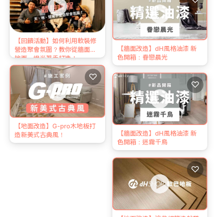
【回饋活動】如何利用軟裝修
【牆面改造】dH風格油漆 新
營造聚會氛圍？教你從牆面、
色開箱：眷戀晨光
地面、燈光著手打造！
♡
♡
【地面改造】G-pro木地板打
【牆面改造】dH風格油漆 新
造新美式古典風！
色開箱：迷霧千鳥
♡