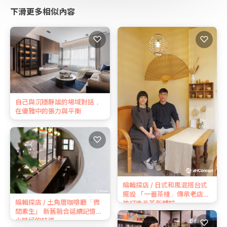
下滑更多相似內容
♡
♡
自己與沉穩靜謐的場域對話，
在優雅中的張力與平衡
♡
編輯探店 / 日式和風混搭台式
擺設 「一番茶棧」傳承老店精
編輯探店 / 土角厝咖啡廳「微
神打造品茶新體驗
間素生」 新舊融合延續記憶中
小時候的味道
♡