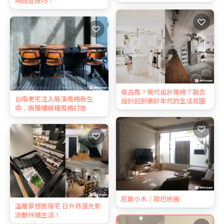
用改造技巧！
♡
♡
復古風？現代設計風格？融合
台南老宅注入裝潢風格新生
設計回到美好年代的生活氛圍
命，兩層樓兩種風格打造
♡
♡
尼斯小木｜歐巴地板
溫暖夢想民宿宅 日升月落光影
流動伴隨生活！