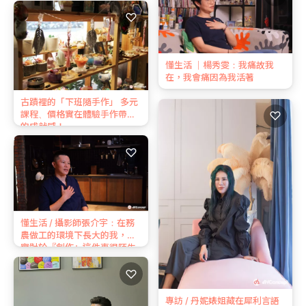
♡
懂生活 ｜楊秀雯：我痛故我
在，我會痛因為我活著
古蹟裡的「下班隨手作」 多元
課程、價格實在體驗手作帶來
♡
的成就感！
♡
懂生活 / 攝影師張介宇：在務
農做⼯的環境下長⼤的我，其
實對於『創作』這件事很陌⽣
♡
專訪 / 丹妮婊姐藏在犀利言語