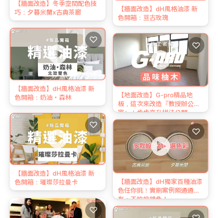
【牆面改造】冬季空間配色技
【牆面改造】dH風格油漆 新
巧：夕暮米蘭x古典茶廊
色開箱：亘古玫瑰
♡
♡
【牆面改造】dH風格油漆 新
【地面改造】G-pro精品地
色開箱：奶油・森林
板，這次來改造『教授辦公
室』！步步高升拼法公開
♡
♡
【牆面改造】dH風格油漆 新
【牆面改造】dH獨家百種油漆
色開箱：璀璨莎拉曼卡
色任你挑！實刷案例照通通
有，不怕挑錯色！
♡
♡