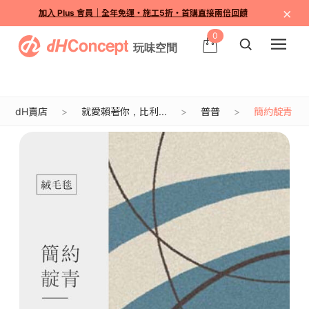
×
加入 Plus 會員｜全年免運・施工5折・首購直接兩倍回饋
0
dH賣店
就愛賴著你，比利...
普普
簡約靛青