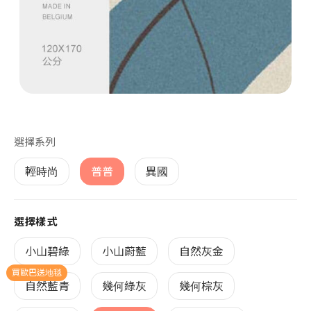
第 1 張，共 1 張
選擇系列
輕時尚
普普
異國
選擇樣式
小山碧綠
小山蔚藍
自然灰金
買歐巴送地毯
自然藍青
幾何綠灰
幾何棕灰