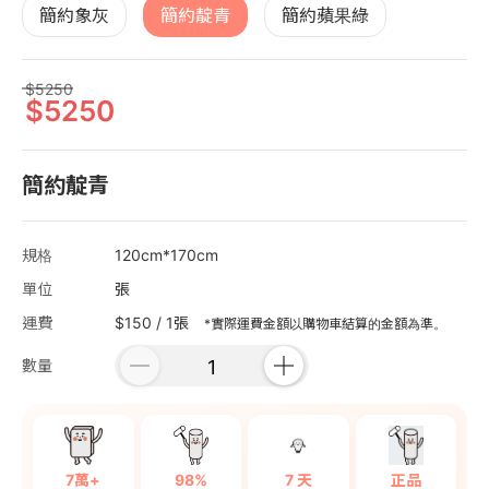
簡約象灰
簡約靛青
簡約蘋果綠
5250
5250
簡約靛青
規格
120cm*170cm
單位
張
運費
$150 / 1張
*實際運費金額以購物車結算的金額為準。
數量
7萬+
98%
7 天
正品