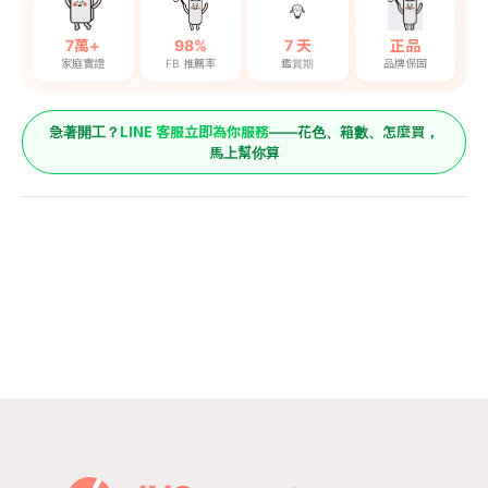
7萬+
98%
7 天
正品
家庭實證
FB 推薦率
鑑賞期
品牌保固
LINE 客服立即為你服務
急著開工？
——花色、箱數、怎麼買，
馬上幫你算