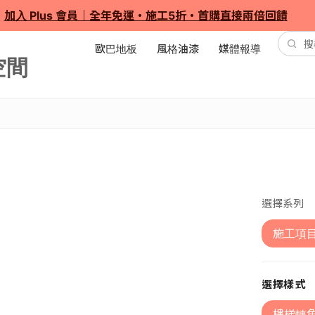
加入 Plus 會員｜全年免運・施工5折・首購直接兩倍回饋
歐巴地板
風格油漆
媒體報導
選擇系列
施工項
選擇樣式
樓梯轉