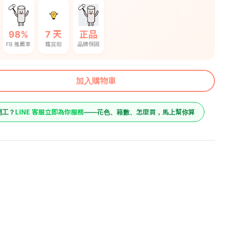
98%
7 天
正品
FB 推薦率
鑑賞期
品牌保固
加入購物車
LINE 客服立即為你服務
開工？
——花色、箱數、怎麼買，馬上幫你算
950
原價
角平台
950
預購價