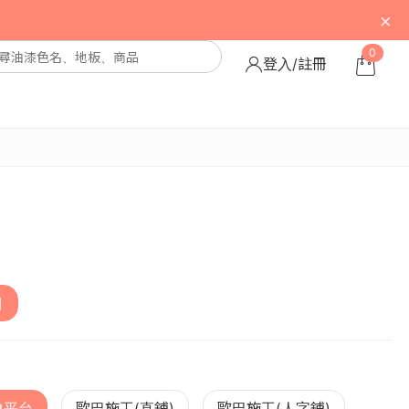
×
0
登入/註冊
目
角平台
歐巴施工(直鋪)
歐巴施工(人字鋪)