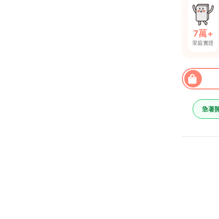
7萬+
家庭實證
急著
樓梯轉