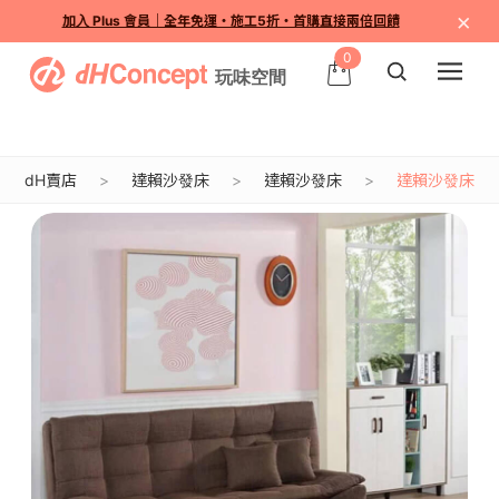
×
加入 Plus 會員｜全年免運・施工5折・首購直接兩倍回饋
0
dH賣店
達賴沙發床
達賴沙發床
達賴沙發床