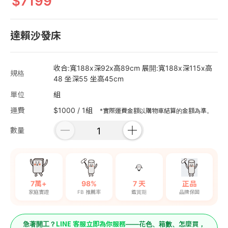
7199
達賴沙發床
收合:寬188x深92x高89cm 展開:寬188x深115x高
規格
48 坐深55 坐高45cm
單位
組
運費
$1000 / 1組
*實際運費金額以購物車結算的金額為準。
數量
7萬+
98%
7 天
正品
家庭實證
FB 推薦率
鑑賞期
品牌保固
LINE 客服立即為你服務
急著開工？
——花色、箱數、怎麼買，