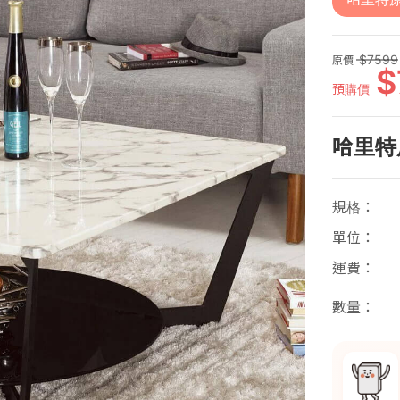
7599
原價
預購價
哈里特
規格
單位
運費
數量