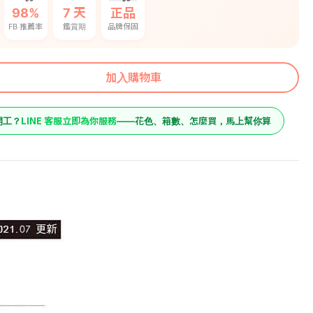
98%
7 天
正品
FB 推薦率
鑑賞期
品牌保固
加入購物車
LINE 客服立即為你服務
開工？
——花色、箱數、怎麼買，馬上幫你算
7599
原價
原石大方几
7599
預購價
加入購物車