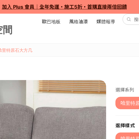
加入 Plus 會員｜全年免運・施工5折・首購直接兩倍回饋
歐巴地板
風格油漆
媒體報導
哈里特原石大方几
選擇系列
哈里特
選擇樣式
哈里特