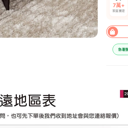
7萬+
家庭實證
急著
哈里特