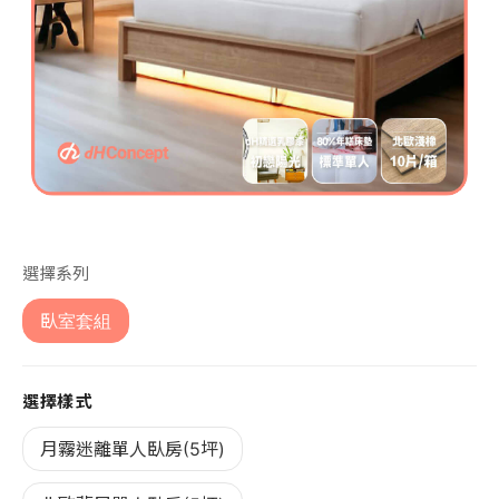
第 1 張，共 1 張
選擇系列
臥室套組
選擇樣式
月霧迷離單人臥房(5坪)