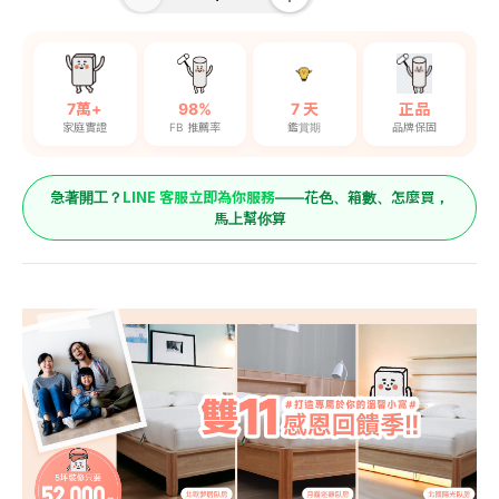
7萬+
98%
7 天
正品
家庭實證
FB 推薦率
鑑賞期
品牌保固
LINE 客服立即為你服務
急著開工？
——花色、箱數、怎麼買，
馬上幫你算