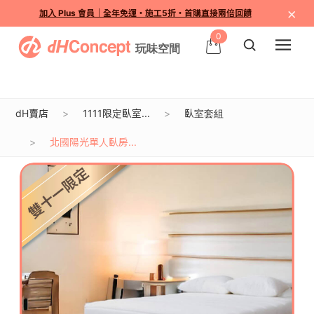
×
加入 Plus 會員｜全年免運・施工5折・首購直接兩倍回饋
0
dH賣店
1111限定臥室...
臥室套組
北國陽光單人臥房...