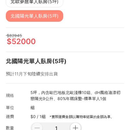
北歐夢居單人臥房(5坪)
北國陽光單人臥房(5坪)
82945
52000
北國陽光單人臥房(5坪)
預計11月下旬陸續安排出貨
5坪，內含歐巴地板北歐淺橡10箱、dH風格油漆初
規格
戀陽光9公升、80%年糕床墊-標準單人1個
單位
組
運費
$0 / 1組
*實際運費金額以購物車結算的金額為準。
數量