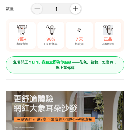
數量
7萬+
98%
7 天
正品
家庭實證
FB 推薦率
鑑賞期
品牌保固
LINE 客服立即為你服務
急著開工？
——花色、箱數、怎麼買，
馬上幫你算