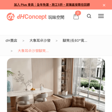
×
加入 Plus 會員｜全年免運・施工5折・首購直接兩倍回饋
0
dH賣店
大象耳朵沙發
腳凳(長80*寬...
大象耳朵沙發腳凳...