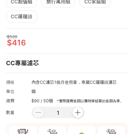
CC超值組
旅行萬用組
CC家庭組
CC蓮蓬頭
520
416
CC專屬濾芯
規格
內含CC濾芯1個月使用量，專屬CC蓮蓬頭濾芯
單位
個
運費
$90 / 50個
*實際運費金額以購物車結算的金額為準。
數量