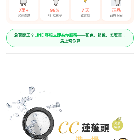
7萬+
98%
7 天
正品
家庭實證
FB 推薦率
鑑賞期
品牌保固
LINE 客服立即為你服務
急著開工？
——花色、箱數、怎麼買，
馬上幫你算