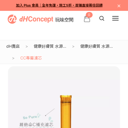
×
加入 Plus 會員｜全年免運・施工5折・首購直接兩倍回饋
0
dH賣店
健康好膚質 水源...
健康好膚質 水源...
CC專屬濾芯