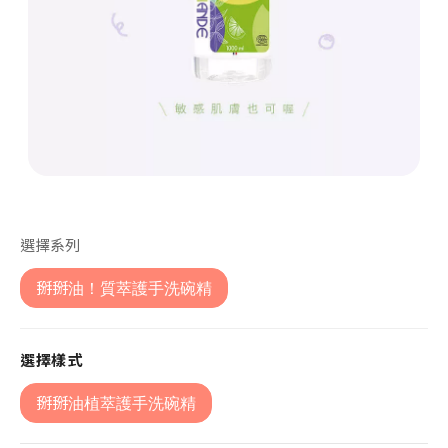
第 1 張，共 1 張
選擇系列
掰掰油！質萃護手洗碗精
選擇樣式
掰掰油植萃護手洗碗精