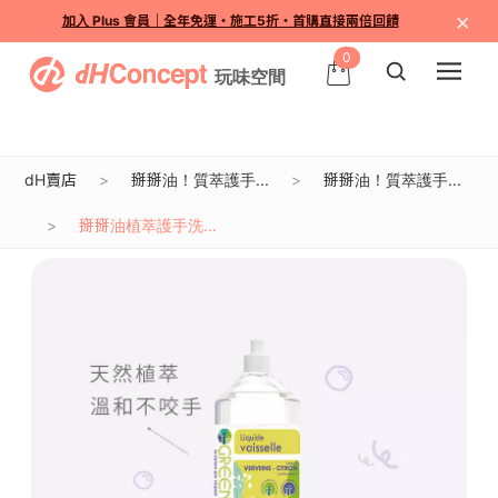
×
加入 Plus 會員｜全年免運・施工5折・首購直接兩倍回饋
0
dH賣店
掰掰油！質萃護手...
掰掰油！質萃護手...
掰掰油植萃護手洗...