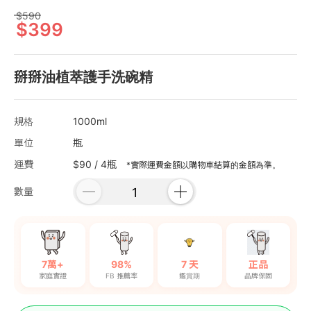
590
399
掰掰油植萃護手洗碗精
規格
1000ml
單位
瓶
運費
$90 / 4瓶
*實際運費金額以購物車結算的金額為準。
數量
7萬+
98%
7 天
正品
家庭實證
FB 推薦率
鑑賞期
品牌保固