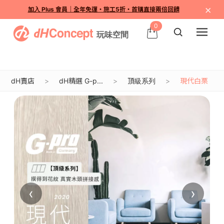
×
加入 Plus 會員｜全年免運・施工5折・首購直接兩倍回饋
0
dH賣店
dH精選 G-p...
頂級系列
現代白栗
‹
›