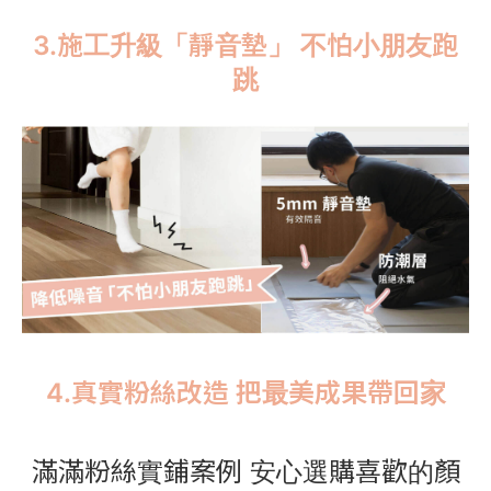
3.施工升級「靜音墊」 不怕小朋友跑
跳
4.真實粉絲改造 把最美成果帶回家
滿滿粉絲實鋪案例 安心選購喜歡的顏