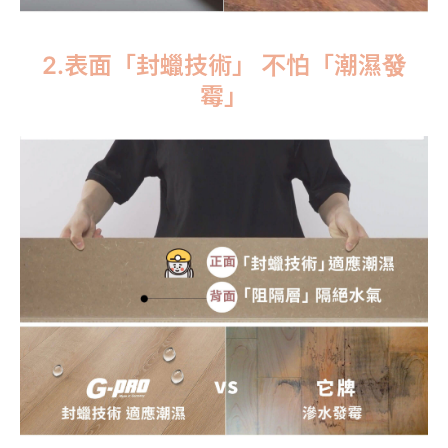
2.表面「封蠟技術」 不怕「潮濕發
霉」