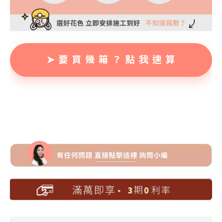
➤ 要 買 幾 箱 ？ 點 我 速 算