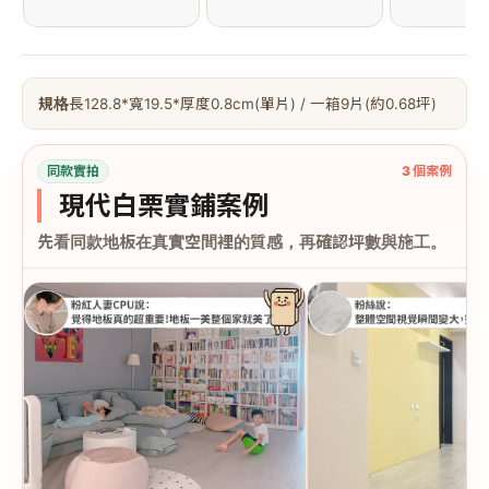
規格
長128.8*寬19.5*厚度0.8cm(單片) / 一箱9片(約0.68坪)
同款實拍
3 個案例
現代白栗實鋪案例
先看同款地板在真實空間裡的質感，再確認坪數與施工。