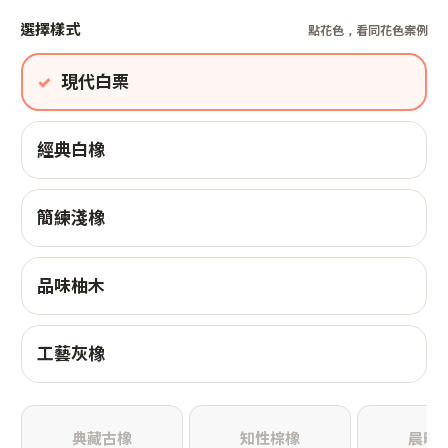
選擇樣式
點花色，看同花色案例
現代白栗
經典白橡
簡練淺橡
品味柚木
工藝灰橡
典藏古橡
知性棕橡
晨曦