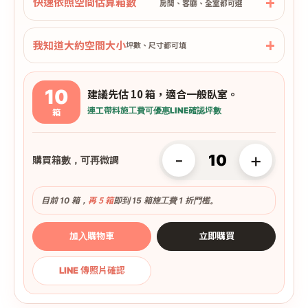
快速依照空間估算箱數
房間、客廳、全室都可選
我知道大約空間大小
坪數、尺寸都可填
10
建議先估 10 箱，適合一般臥室。
連工帶料
施工費可優惠
LINE確認坪數
箱
-
+
購買箱數，可再微調
再 5 箱
目前 10 箱，
即到 15 箱施工費 1 折門檻。
加入購物車
立即購買
LINE 傳照片確認