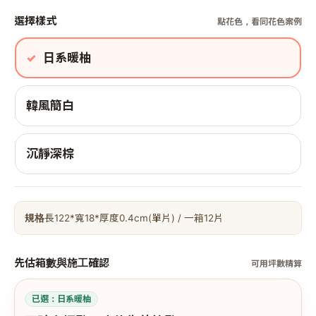
選擇樣式
點花色，看同花色案例
日系暖柚
韓風簡白
沉靜深棕
規格
長122*寬18*厚度0.4cm(單片) / 一箱12片
先估箱數與施工確認
可用坪數精算
已選：
日系暖柚