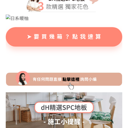
➤ 要 買 幾 箱 ？ 點 我 速 算