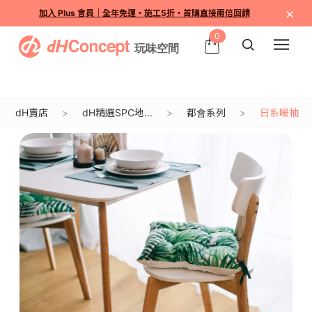
×
加入 Plus 會員｜全年免運・施工5折・首購直接兩倍回饋
0
dH賣店
dH精選SPC地...
都會系列
日系暖柚