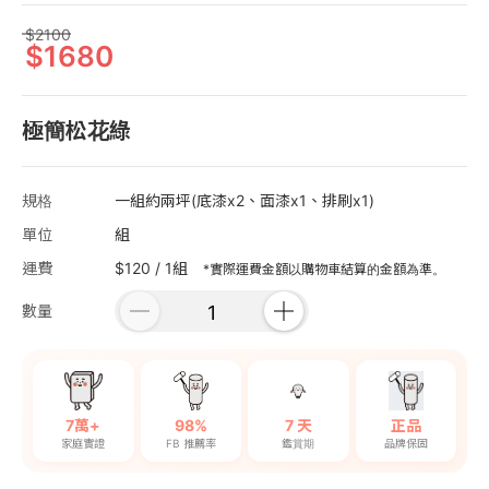
2100
1680
極簡松花綠
規格
一組約兩坪(底漆x2、面漆x1、排刷x1)
單位
組
運費
$120 / 1組
*實際運費金額以購物車結算的金額為準。
數量
7萬+
98%
7 天
正品
家庭實證
FB 推薦率
鑑賞期
品牌保固