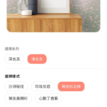
第 1 張，共 1 張
選擇系列
深色系
淺色系
選擇樣式
沙洲秘境
珍珠灰岩
極簡松花綠
華美黃襯衫
心動丁香紫