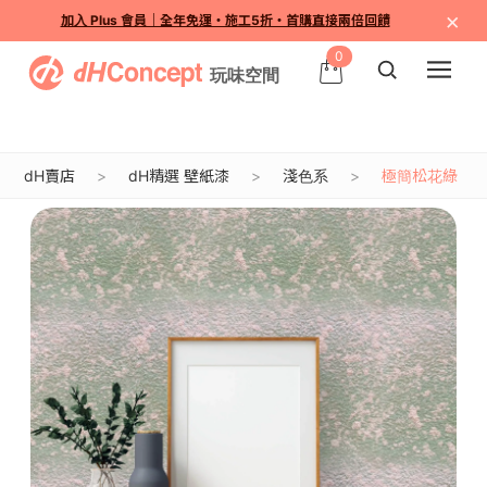
×
加入 Plus 會員｜全年免運・施工5折・首購直接兩倍回饋
0
dH賣店
dH精選 壁紙漆
淺色系
極簡松花綠