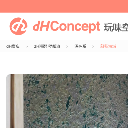
dH賣店
dH精選 壁紙漆
深色系
蔚藍海域