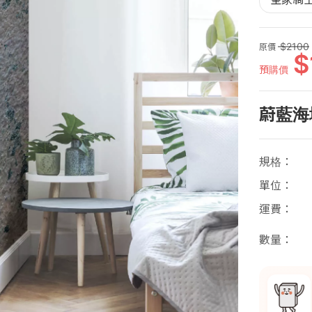
2100
原價
預購價
蔚藍海
規格
單位
運費
數量