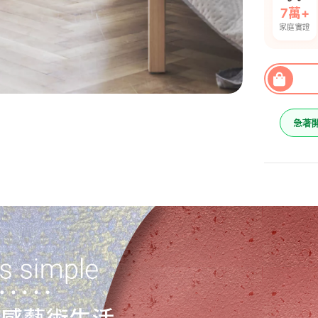
7萬+
家庭實證
急著
蔚藍海