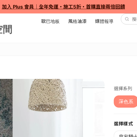
加入 Plus 會員｜全年免運・施工5折・首購直接兩倍回饋
歐巴地板
風格油漆
媒體報導
選擇系列
深色系
選擇樣式
皇家騎