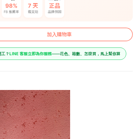
98%
7 天
正品
FB 推薦率
鑑賞期
品牌保固
加入購物車
LINE 客服立即為你服務
開工？
——花色、箱數、怎麼買，馬上幫你算
2100
原價
域
1680
預購價
加入購物車