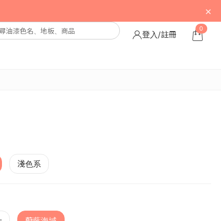
×
0
登入/註冊
淺色系
士
蔚藍海域