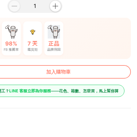
98%
7 天
正品
FB 推薦率
鑑賞期
品牌保固
加入購物車
LINE 客服立即為你服務
開工？
——花色、箱數、怎麼買，馬上幫你算
9990
原價
 (52寸 含安
8750
預購價