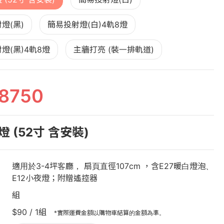
燈(黑)
簡易投射燈(白)4軌8燈
燈(黑)4軌8燈
主牆打亮 (裝一排軌道)
8750
 (52寸 含安裝)
適用於3-4坪客廳， 扇頁直徑107cm ，含E27暖白燈泡、
E12小夜燈；附贈遙控器
組
$90 / 1組
*實際運費金額以購物車結算的金額為準。