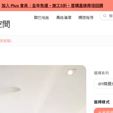
加入 Plus 會員｜全年免運・施工5折・首購直接兩倍回饋
歐巴地板
風格油漆
媒體報導
 含安裝)
選擇系列
dH精選
選擇樣式
大吊扇燈