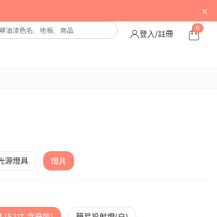
×
0
登入/註冊
光源燈具
燈具
 (52寸 含安裝)
簡易投射燈(白)