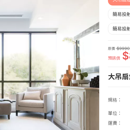
簡易投射
簡易投射
9990
原價
預購價
大吊扇燈
規格
單位
運費