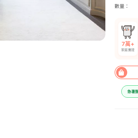
數量
7萬+
家庭實證
急著
大吊扇燈
裝)