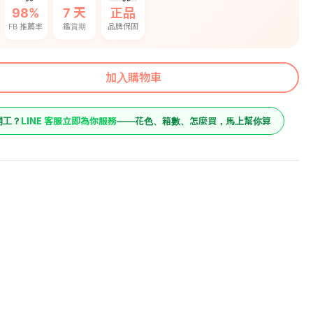
98%
7 天
正品
FB 推薦率
鑑賞期
品牌保固
加入購物車
LINE 客服立即為你服務
開工？
——花色、箱數、怎麼買，馬上幫你算
1400
原價
板燈-33W 白
1390
預購價
加入購物車