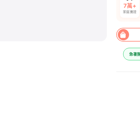
7萬+
家庭實證
急著
LED平
光