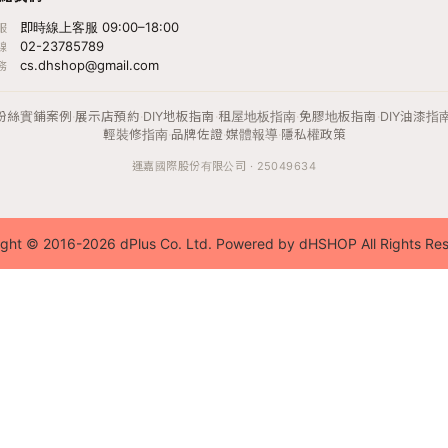
即時線上客服 09:00–18:00
服
02-23785789
線
cs.dhshop@gmail.com
務
粉絲實鋪案例
·
展示店預約
·
DIY地板指南
·
租屋地板指南
·
免膠地板指南
·
DIY油漆指
輕裝修指南
·
品牌佐證
·
媒體報導
·
隱私權政策
運嘉國際股份有限公司 · 25049634
ght © 2016-2026 dPlus Co. Ltd. Powered by dHSHOP All Rights Re