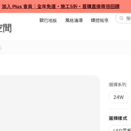
加入 Plus 會員｜全年免運・施工5折・首購直接兩倍回饋
歐巴地板
風格油漆
媒體報導
光
選擇系列
24W
選擇樣式
LED平