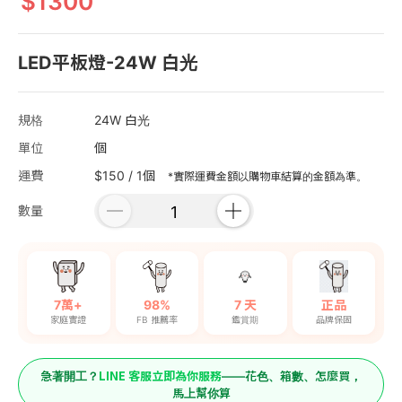
1300
LED平板燈-24W 白光
規格
24W 白光
單位
個
運費
$150 / 1個
*實際運費金額以購物車結算的金額為準。
數量
7萬+
98%
7 天
正品
家庭實證
FB 推薦率
鑑賞期
品牌保固
LINE 客服立即為你服務
急著開工？
——花色、箱數、怎麼買，
馬上幫你算