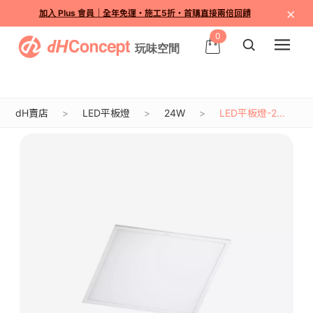
×
加入 Plus 會員｜全年免運・施工5折・首購直接兩倍回饋
0
dH賣店
LED平板燈
24W
LED平板燈-2...