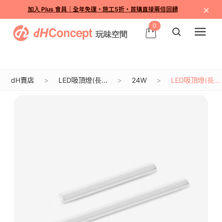
×
加入 Plus 會員｜全年免運・施工5折・首購直接兩倍回饋
0
dH賣店
LED吸頂燈(長...
24W
LED吸頂燈(長...