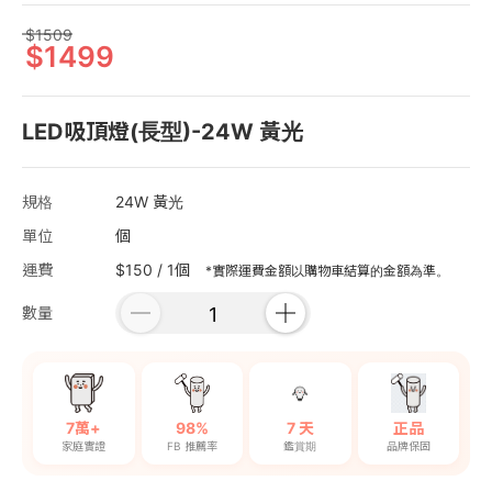
1509
1499
LED吸頂燈(長型)-24W 黃光
規格
24W 黃光
單位
個
運費
$150 / 1個
*實際運費金額以購物車結算的金額為準。
數量
7萬+
98%
7 天
正品
家庭實證
FB 推薦率
鑑賞期
品牌保固