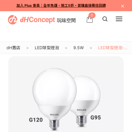
×
加入 Plus 會員｜全年免運・施工5折・首購直接兩倍回饋
0
dH賣店
LED球型燈泡
9.5W
LED球型燈泡-...