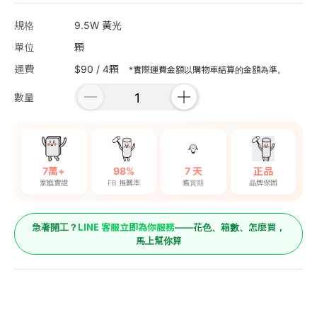
規格
9.5W 黃光
單位
顆
運費
$90 / 4顆
*實際運費金額以購物車結算的金額為準。
數量
7萬+
98%
7 天
正品
家庭實證
FB 推薦率
鑑賞期
品牌保固
LINE 客服立即為你服務
急著開工？
——花色、箱數、怎麼買，
馬上幫你算