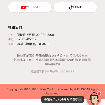
YouTube
TikTok
聯絡我們
即時線上客服 09:00–18:00
客服
02-23785789
專線
cs.dhshop@gmail.com
業務
粉絲實鋪案例
·
展示店預約
·
DIY地板指南
·
租屋地板指南
·
免膠地板指南
·
DIY油漆指南
·
輕裝修指南
·
品牌佐證
·
媒體報導
·
隱私權政策
運嘉國際股份有限公司 · 25049634
Copyright © 2016-2026 dPlus Co. Ltd. Powered by dHSHOP All Rights
Reserved.
不確定？小花小編幫你看看
✕