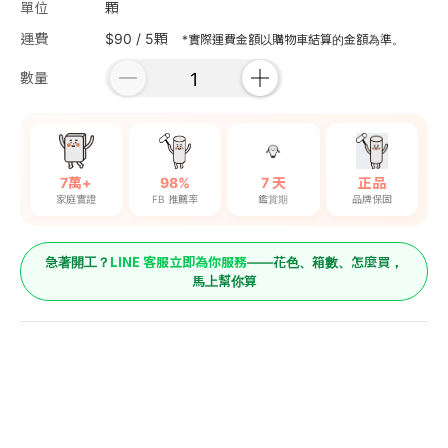
單位
顆
運費
$90 / 5顆
*實際運費金額以購物車結算的金額為準。
數量
7萬+
98%
7 天
正品
家庭實證
FB 推薦率
鑑賞期
品牌保固
LINE 客服立即為你服務
急著開工？
——花色、箱數、怎麼買，
馬上幫你算