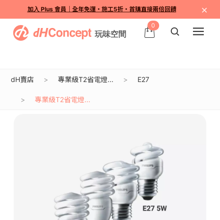
×
加入 Plus 會員｜全年免運・施工5折・首購直接兩倍回饋
0
dH賣店
專業級T2省電燈...
E27
專業級T2省電燈...