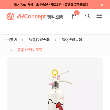
×
加入 Plus 會員｜全年免運・施工5折・首購直接兩倍回饋
0
dH賣店
強化液滅火器
強化液滅火器
居家滅火隊 凱蒂...