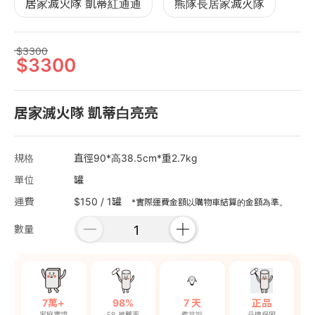
居家滅火隊 凱蒂紅通通
熊隊長居家滅火隊
3300
3300
居家滅火隊 凱蒂白亮亮
規格
直徑90*高38.5cm*重2.7kg
單位
罐
運費
$150 / 1罐
*實際運費金額以購物車結算的金額為準。
數量
7萬+
98%
7 天
正品
家庭實證
FB 推薦率
鑑賞期
品牌保固