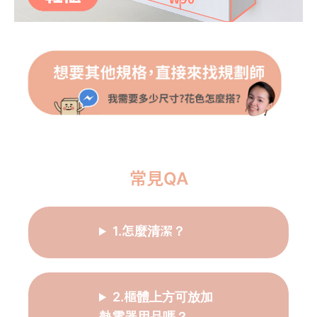
常見QA
1.怎麼清潔？
2.櫃體上方可放加
熱電器用品嗎？