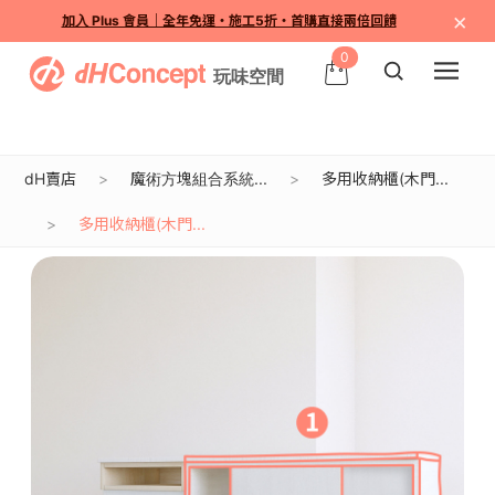
×
加入 Plus 會員｜全年免運・施工5折・首購直接兩倍回饋
0
dH賣店
魔術方塊組合系統...
多用收納櫃(木門...
多用收納櫃(木門...