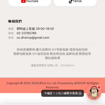
YouTube
TikTok
聯絡我們
即時線上客服 09:00–18:00
客服
02-23785789
專線
cs.dhshop@gmail.com
業務
粉絲實鋪案例
·
展示店預約
·
DIY地板指南
·
租屋地板指南
·
免膠地板指南
·
DIY油漆指南
·
輕裝修指南
·
品牌佐證
·
媒體報導
·
隱私權政策
運嘉國際股份有限公司 · 25049634
Copyright © 2016-2026 dPlus Co. Ltd. Powered by dHSHOP All Rights
Reserved.
不確定？小花小編幫你看看
✕