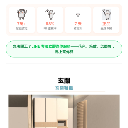
7萬+
98%
7 天
正品
家庭實證
FB 推薦率
鑑賞期
品牌保固
LINE 客服立即為你服務
急著開工？
——花色、箱數、怎麼買，
馬上幫你算