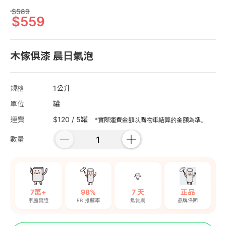
589
559
木傢俱漆 晨日氣泡
規格
1公升
單位
罐
運費
$120 / 5罐
*實際運費金額以購物車結算的金額為準。
數量
7萬+
98%
7 天
正品
家庭實證
FB 推薦率
鑑賞期
品牌保固