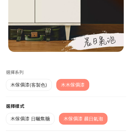
第 1 張，共 1 張
選擇系列
木傢俱漆(客製色)
木木傢俱漆
選擇樣式
木傢俱漆 日曬焦糖
木傢俱漆 晨日氣泡