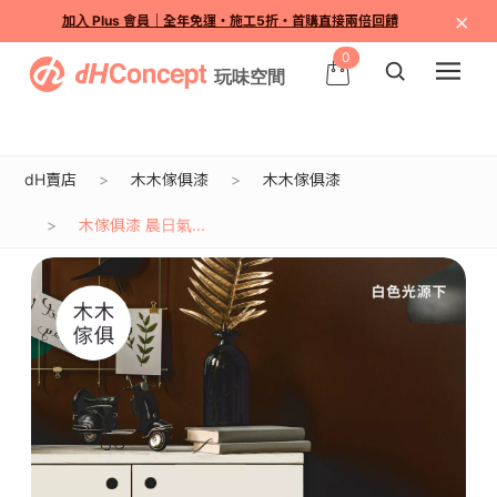
×
加入 Plus 會員｜全年免運・施工5折・首購直接兩倍回饋
0
dH賣店
木木傢俱漆
木木傢俱漆
木傢俱漆 晨日氣...