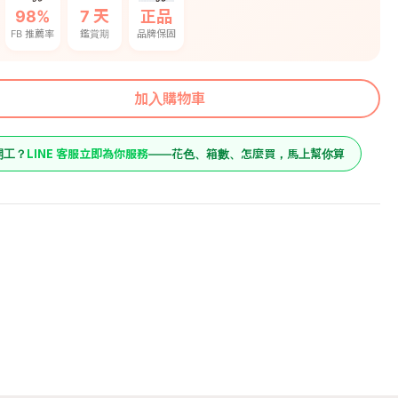
98%
7 天
正品
FB 推薦率
鑑賞期
品牌保固
加入購物車
LINE 客服立即為你服務
開工？
——花色、箱數、怎麼買，馬上幫你算
354
原價
防蚊香膏 (檸
354
售價
/肉桂)
加入購物車