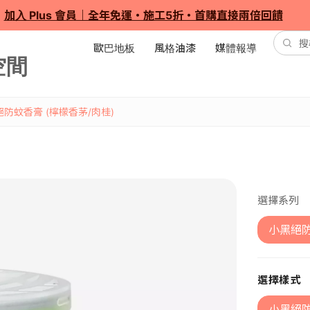
加入 Plus 會員｜全年免運・施工5折・首購直接兩倍回饋
歐巴地板
風格油漆
媒體報導
防蚊香膏 (檸檬香茅/肉桂)
選擇系列
小黑絕
選擇樣式
小黑絕防