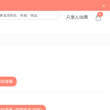
×
0
登入/註冊
防蚊香膏
蚊香膏 (檸檬香茅/肉桂)