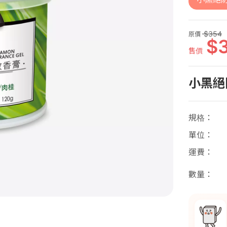
354
原價
售價
小黑絕
規格
單位
運費
數量