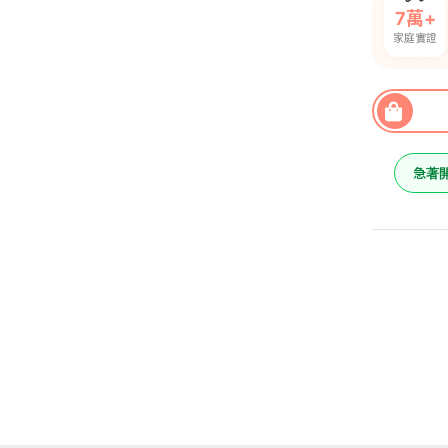
7萬+
家庭實證
急著
小黑絕
檬香茅