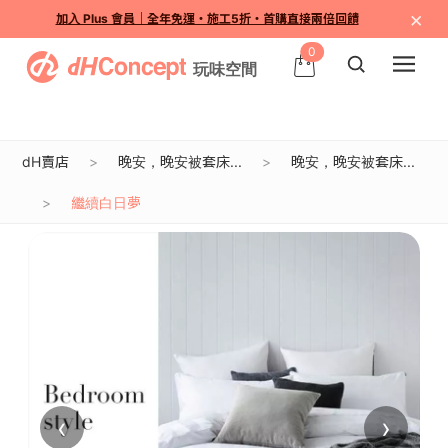
×
加入 Plus 會員｜全年免運・施工5折・首購直接兩倍回饋
0
dH賣店
晚安，晚安被套床...
晚安，晚安被套床...
繼續白日夢
‹
›