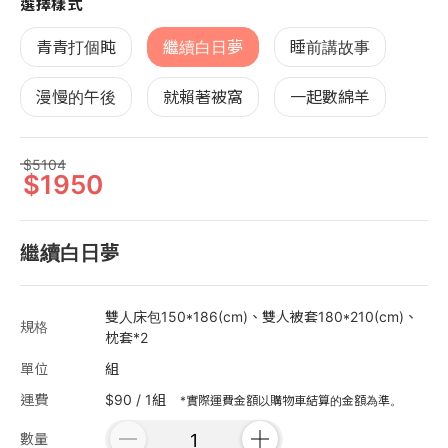
選擇樣式
青青打個盹
繼續白日夢
睡前講故事
漫慢的午後
就賴著被窩
一起數綿羊
5104
1950
繼續白日夢
雙人床包150*186(cm)、雙人被套180*210(cm)、
規格
枕套*2
單位
組
運費
$90 / 1組
*實際運費金額以購物車結算的金額為準。
數量