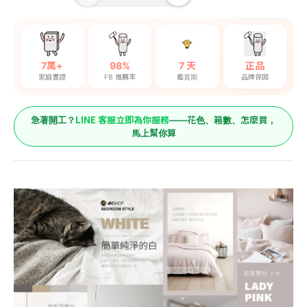
7萬+
98%
7 天
正品
家庭實證
FB 推薦率
鑑賞期
品牌保固
LINE 客服立即為你服務
急著開工？
——花色、箱數、怎麼買，
馬上幫你算